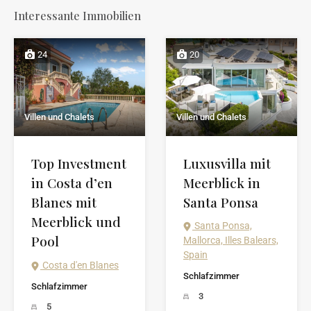
Interessante Immobilien
24
20
Villen und Chalets
Villen und Chalets
Top Investment
Luxusvilla mit
in Costa d’en
Meerblick in
Blanes mit
Santa Ponsa
Meerblick und
Santa Ponsa,
Pool
Mallorca, Illes Balears,
Spain
Costa d'en Blanes
Schlafzimmer
Schlafzimmer
3
5