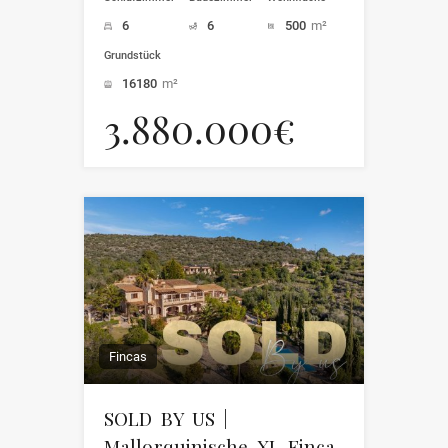
6
6
500
m²
Grundstück
16180
m²
3.880.000€
Fincas
SOLD BY US |
Mallorquinische XL Finca