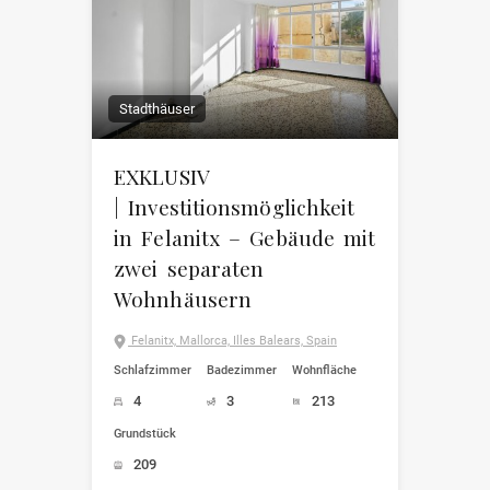
Stadthäuser
EXKLUSIV
| Investitionsmöglichkeit
in Felanitx – Gebäude mit
zwei separaten
Wohnhäusern
Felanitx, Mallorca, Illes Balears, Spain
Schlafzimmer
Badezimmer
Wohnfläche
4
3
213
Grundstück
209