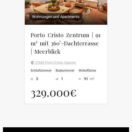
Wohnungen und Apartments
Porto Cristo Zentrum | 91
m² mit 360°-Dachterrasse
| Meerblick
07680 Porto Cristo, Spanien
Schlafzimmer
Badezimmer
Wohnfläche
3
1
91
m²
329.000€