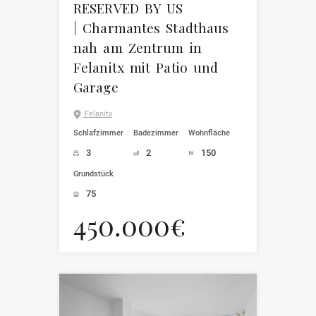
RESERVED BY US
| Charmantes Stadthaus
nah am Zentrum in
Felanitx mit Patio und
Garage
Felanitx
Schlafzimmer
Badezimmer
Wohnfläche
3
2
150
Grundstück
75
450.000€