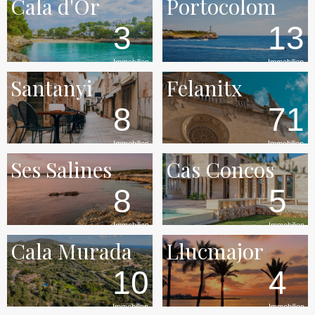
Cala d'Or
Portocolom
3
13
Immobilien
Immobilien
Santanyi
Felanitx
8
71
Immobilien
Immobilien
Ses Salines
Cas Concos
8
5
Immobilien
Immobilien
Cala Murada
Llucmajor
10
4
Immobilien
Immobilien