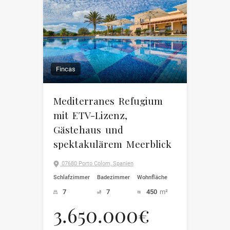
Fincas
Mediterranes Refugium
mit ETV-Lizenz,
Gästehaus und
spektakulärem Meerblick
07680 Porto Colom, Spanien
Schlafzimmer
Badezimmer
Wohnfläche
7
7
450
m²
3.650.000€