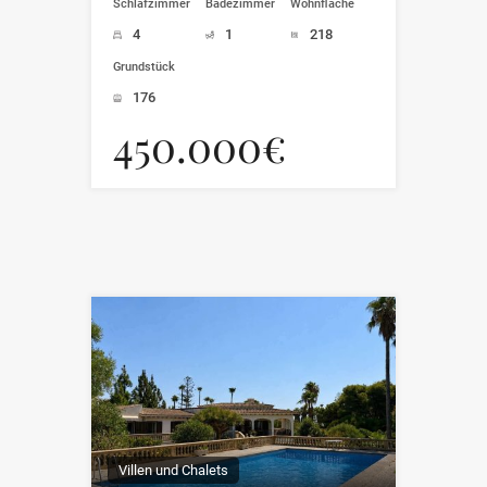
Schlafzimmer
Badezimmer
Wohnfläche
4
1
218
Grundstück
176
450.000€
Villen und Chalets