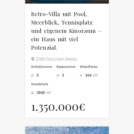
Retro-Villa mit Pool,
Meerblick, Tennisplatz
und eigenem Kinoraum –
ein Haus mit viel
Potenzial.
07680 Porto Cristo, Spanien
Schlafzimmer
Badezimmer
Wohnfläche
5
3
434
m²
Grundstück
2840
m²
1.350.000€