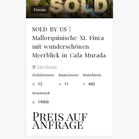
Fincas
SOLD BY US |
Mallorquinische XL Finca
mit wunderschönen
Meerblick in Cala Murada
Cala Murada
Schlafzimmer
Badezimmer
Wohnfläche
12
11
682
Grundstück
19000
Preis auf
Anfrage