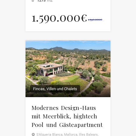
1273
m2
1.590.000€
1.590.000€
Fincas, Villen und Chalets
Modernes Design-Haus
mit Meerblick, hightech
Pool und Gästeapartment
S'Alqueria Blanca, Mallorca, Illes Balears,