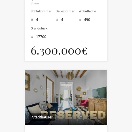
Spain
Schlafzimmer
Badezimmer
Wohnfläche
4
4
490
Grundstück
17700
6.300.000€
Stadthäuser