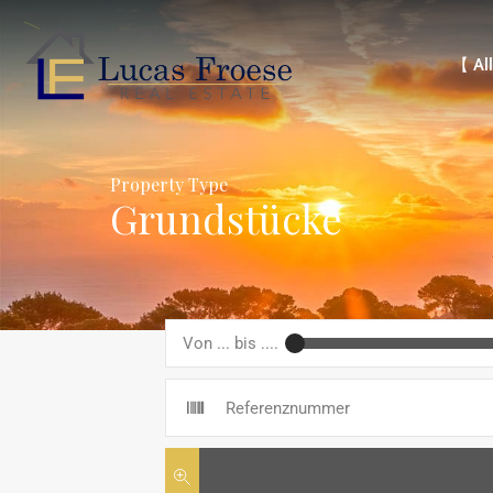
【 Alle 
【 All
Property Type
Grundstücke
Von ... bis ....