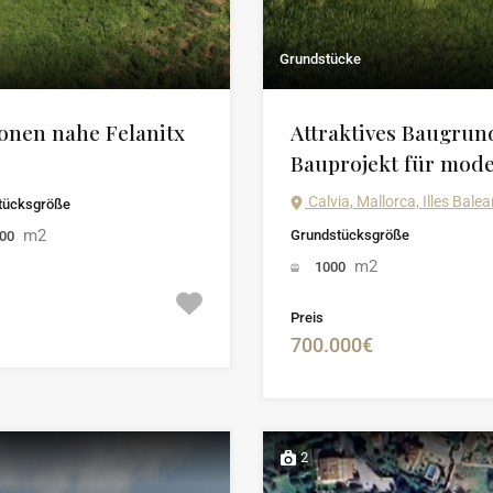
Grundstücke
onen nahe Felanitx
Attraktives Baugru
Bauprojekt für mod
Calvia, Mallorca, Illes Balea
tücksgröße
m2
Grundstücksgröße
000
m2
1000
Preis
700.000€
2