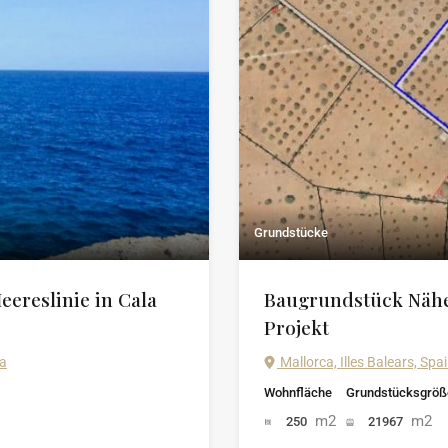
Grundstücke
ereslinie in Cala
Baugrundstück Nähe
Projekt
ña
Mallorca, Illes Balears, Spa
Wohnfläche
Grundstücksgröß
m2
m2
250
21967