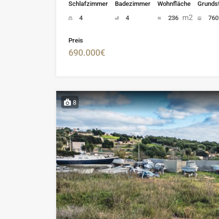
Schlafzimmer
Badezimmer
Wohnfläche
Grunds
m2
4
4
236
76
Preis
690.000€
8