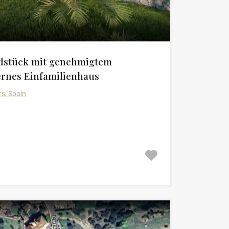
ndstück mit genehmigtem
ernes Einfamilienhaus
rs, Spain