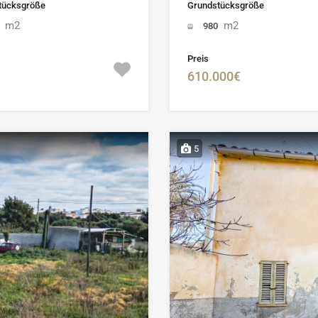
tücksgröße
Grundstücksgröße
m2
m2
0
980
Preis
610.000€
5