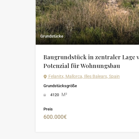
Grundstücke
Baugrundstück in zentraler Lage v
Potenzial für Wohnungsbau
Felanitx, Mallorca, Illes Balears, Spain
Grundstücksgröße
M²
4120
Preis
600.000€