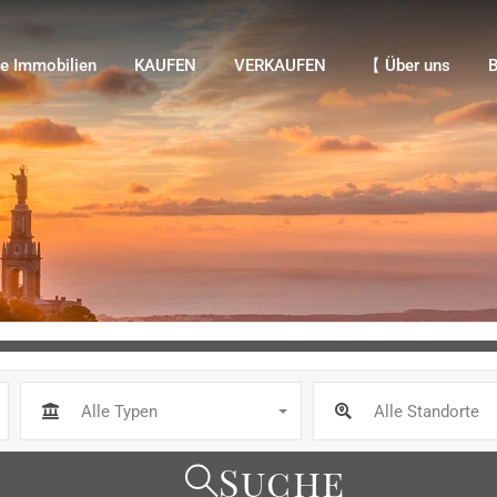
Immobilien
KAUFEN
VERKAUFEN
【 Über uns
Bl
e Immobilien
KAUFEN
VERKAUFEN
【 Über uns
B
Alle Typen
Alle Standorte
Suche