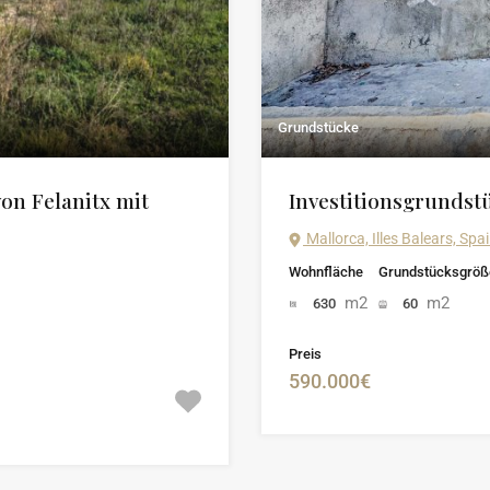
Grundstücke
on Felanitx mit
Investitionsgrundst
Mallorca, Illes Balears, Spa
Wohnfläche
Grundstücksgröß
m2
m2
630
60
Preis
590.000€