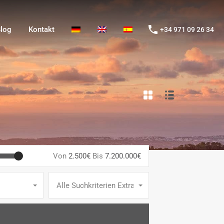
og
Kontakt
+34 971 09 26 34
log
Kontakt
+34 971 09 26 34
Von
2.500€
Bis
7.200.000€
Alle Suchkriterien Extras