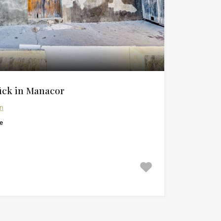
ück in Manacor
in
e