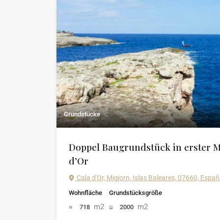
Grundstücke
Doppel Baugrundstück in erster Me
d’Or
Cala d'Or, Migjorn, Islas Baleares, 07660, Espa
Wohnfläche
Grundstücksgröße
m2
m2
718
2000