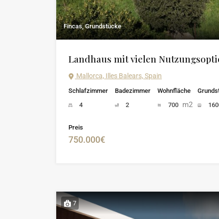
Fincas, Grundstücke
Landhaus mit vielen Nutzungsopti
Mallorca, Illes Balears, Spain
Schlafzimmer
Badezimmer
Wohnfläche
Grunds
m2
4
2
700
16
Preis
750.000€
7