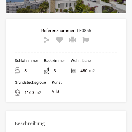
Referenznummer:
LF0855
Schlafzimmer
Badezimmer
Wohnfläche
3
3
480
m2
Grundstücksgröße
Kunst
Villa
1160
m2
Beschreibung