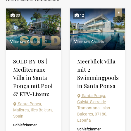
30
12
Villen und Chalets
Villen und Chalets
Meerblick Villa
SOLD BY US |
mit 2
Mediterrane
Swimmingpools
Villa in Santa
in Santa Ponsa
Ponça mit Pool
& ETV-Lizenz
Santa Ponça,
Calviá, Sierra de
Santa Ponca,
Tramontana, Islas
Mallorca, Illes Balears,
Baleares, 07180,
Spain
España
Schlafzimmer
Schlafzimmer