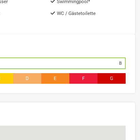
sser
Swimmingpool*
t
WC / Gästetoilette
B
C
D
E
F
G