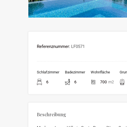
Referenznummer:
LF0571
Schlafzimmer
Badezimmer
Wohnfläche
Gru
6
6
700
m2
Beschreibung