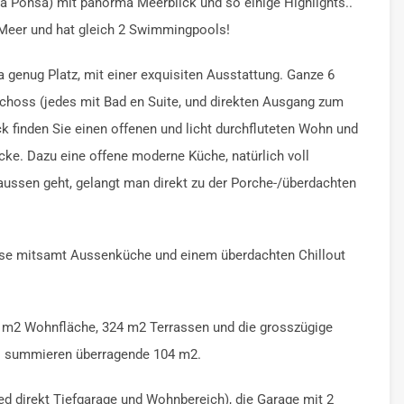
a Ponsa) mit panorma Meerblick und so einige Highlights..
 Meer und hat gleich 2 Swimmingpools!
a genug Platz, mit einer exquisiten Ausstattung. Ganze 6
schoss (jedes mit Bad en Suite, und direkten Ausgang zum
 finden Sie einen offenen und licht durchfluteten Wohn und
ke. Dazu eine offene moderne Küche, natürlich voll
aussen geht, gelangt man direkt zu der Porche-/überdachten
asse mitsamt Aussenküche und einem überdachten Chillout
00 m2 Wohnfläche, 324 m2 Terrassen und die grosszügige
s summieren überragende 104 m2.
ed direkt Tiefgarage und Wohnbereich), die Garage mit 2