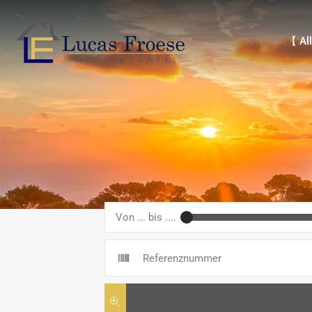
【 Alle 
【 All
Von ... bis ....