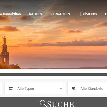
Immobilien
KAUFEN
VERKAUFEN
【 Über uns
Bl
e Immobilien
KAUFEN
VERKAUFEN
【 Über uns
B
Alle Typen
Alle Standorte
Suche