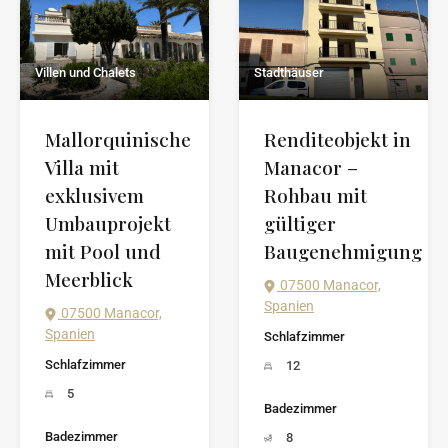
Stadthäuser
Villen und Chalets
Renditeobjekt in
Mallorquinische
Manacor –
Villa mit
Rohbau mit
exklusivem
gültiger
Umbauprojekt
Baugenehmigung
mit Pool und
Meerblick
07500 Manacor,
Spanien
07500 Manacor,
Spanien
Schlafzimmer
Schlafzimmer
12
5
Badezimmer
Badezimmer
8