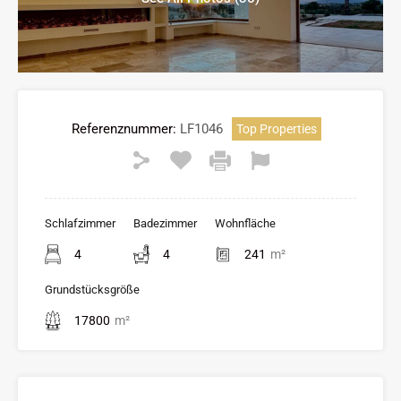
Referenznummer:
LF1046
Top Properties
Schlafzimmer
Badezimmer
Wohnfläche
4
4
241
m²
Grundstücksgröße
17800
m²