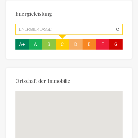
Energieleistung
ENERGIEKLASSE:
C
A+
A
B
C
D
E
F
G
Ortschaft der Immobilie