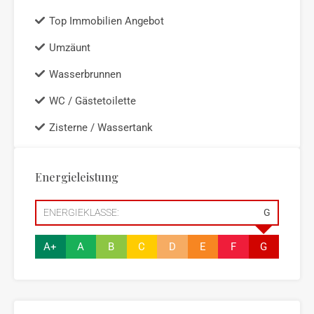
Top Immobilien Angebot
Umzäunt
Wasserbrunnen
WC / Gästetoilette
Zisterne / Wassertank
Energieleistung
ENERGIEKLASSE:
G
A+
A
B
C
D
E
F
G