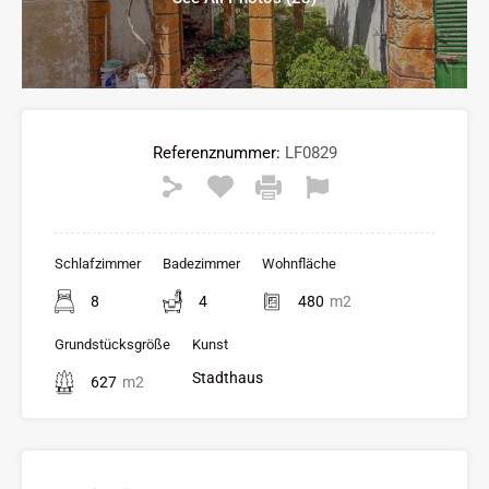
Referenznummer:
LF0829
Schlafzimmer
Badezimmer
Wohnfläche
8
4
480
m2
Grundstücksgröße
Kunst
Stadthaus
627
m2