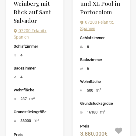
Weinberg mit
und XL Pool in
Blick auf Sant
Portocolom
Salvador
07200 Felanitx,
Spanien
07200 Felanitx,
Spanien
Schlafzimmer
Schlafzimmer
6
4
Badezimmer
Badezimmer
6
4
Wohnfläche
m²
Wohnfläche
500
m²
237
Grundstücksgröße
m²
Grundstücksgröße
16180
m²
38000
Preis
3.880.000€
Preis