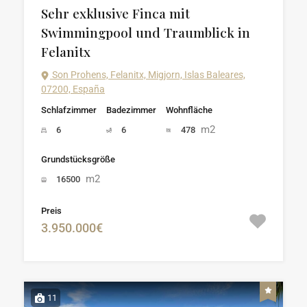
Sehr exklusive Finca mit
Swimmingpool und Traumblick in
Felanitx
Son Prohens, Felanitx, Migjorn, Islas Baleares,
07200, España
Schlafzimmer
Badezimmer
Wohnfläche
m2
6
6
478
Grundstücksgröße
m2
16500
Preis
3.950.000€
11