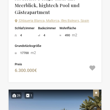
Meerblick, hightech Pool und
Gästeapartment
S'Alqueria Blanca, Mallorca, Illes Balears, Spain
Schlafzimmer
Badezimmer
Wohnfläche
m2
4
4
490
Grundstücksgröße
m2
17700
Preis
6.300.000€
26
1