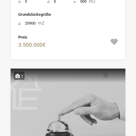
m2
5
5
500
Grundstücksgröße
m2
25900
Preis
3.500.000€
1