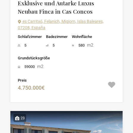
Exklusive und Autarke Luxus
Neubau Finca in Cas Concos
es Carritxó, Felanich, Migjorn, Islas Baleares,
07208, España
Schlafzimmer
Badezimmer
Wohnfläche
m2
5
5
580
Grundstücksgröße
m2
59000
Preis
4.750.000€
23