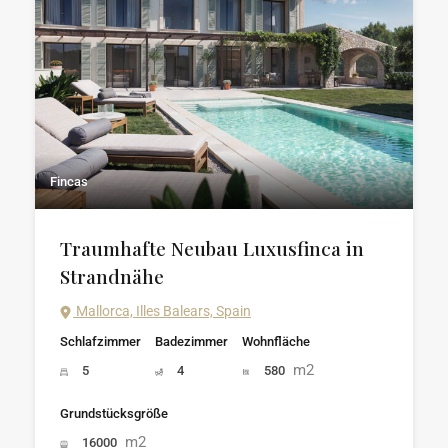
Fincas
Traumhafte Neubau Luxusfinca in
Strandnähe
Mallorca, Illes Balears, Spain
Schlafzimmer
Badezimmer
Wohnfläche
m2
5
4
580
Grundstücksgröße
m2
16000