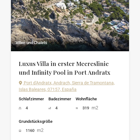
Villen und Chalets
Luxus Villa in erster Meereslinie
und Infinity Pool in Port Andratx
Port d'Andratx, Andrach, Sierra de Tramontana,
Islas Baleares, 07157, España
Schlafzimmer
Badezimmer
Wohnfläche
m2
4
4
319
Grundstücksgröße
m2
1160