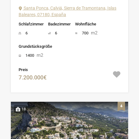
Santa Ponça, Calviá, Sierra de Tramontana, Islas
Baleares, 07180, España
Schlafzimmer
Badezimmer
Wohnfläche
m2
6
6
700
Grundstücksgröße
m2
1400
Preis
7.200.000€
18