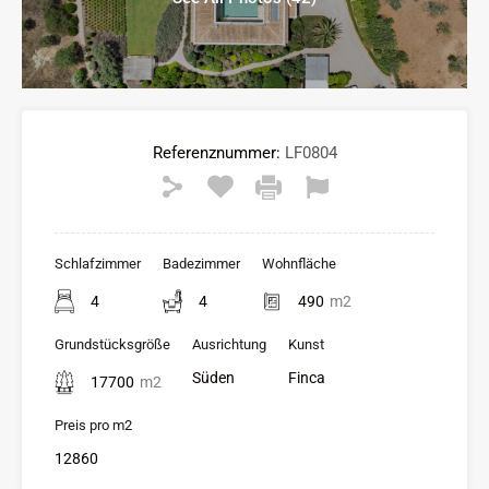
Referenznummer:
LF0804
Schlafzimmer
Badezimmer
Wohnfläche
4
4
490
m2
Grundstücksgröße
Ausrichtung
Kunst
Süden
Finca
17700
m2
Preis pro m2
12860