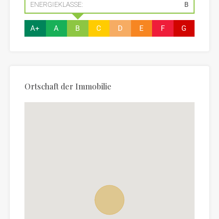
ENERGIEKLASSE:
B
A+
A
B
C
D
E
F
G
Ortschaft der Immobilie