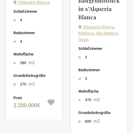
Baugrundstück
S'Alqueria Blanca
in s’Alqueria
Schlafzimmer
Blanca
4
S'Alqueria Blanca,
Badezimmer
Mallorca, Illes Balears,
Spain
4
Schlafzimmer
Wohnfläche
3
m2
285
Badezimmer
Grundstücksgröße
3
m2
270
Wohnfläche
Preis
m2
379
2.200.000€
Grundstücksgröße
m2
600