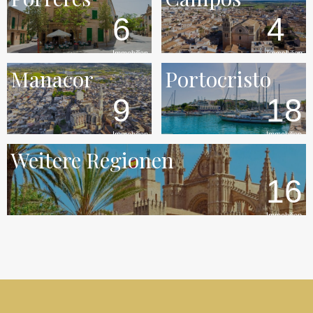
6
4
Immobilien
Immobilien
Manacor
Portocristo
9
18
Immobilien
Immobilien
Weitere Regionen
16
Immobilien