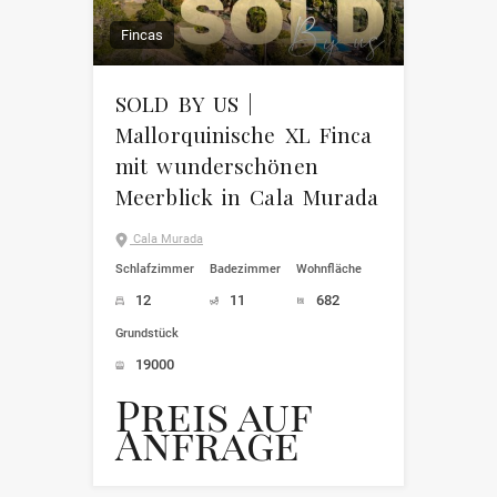
Fincas
SOLD BY US |
Mallorquinische XL Finca
mit wunderschönen
Meerblick in Cala Murada
Cala Murada
Schlafzimmer
Badezimmer
Wohnfläche
12
11
682
Grundstück
19000
Preis auf
Anfrage