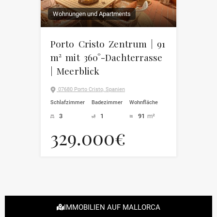
Wohnungen und Apartments
Porto Cristo Zentrum | 91
m² mit 360°-Dachterrasse
| Meerblick
07680 Porto Cristo, Spanien
Schlafzimmer
Badezimmer
Wohnfläche
3
1
91
m²
329.000€
IMMOBILIEN AUF MALLORCA