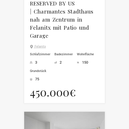
RESERVED BY US
| Charmantes Stadthaus
nah am Zentrum in
Felanitx mit Patio und
Garage
Felanitx
Schlafzimmer
Badezimmer
Wohnfläche
3
2
150
Grundstück
75
450.000€