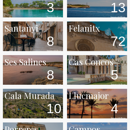
3
13
Immobilien
Immobilien
Santanyi
Felanitx
8
72
Immobilien
Immobilien
Ses Salines
Cas Concos
8
5
Immobilien
Immobilien
Cala Murada
Llucmajor
10
4
Immobilien
Immobilien
Porreres
Campos