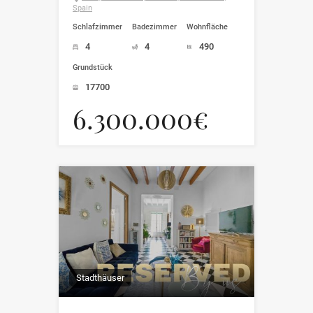
Spain
Schlafzimmer
Badezimmer
Wohnfläche
4
4
490
Grundstück
17700
6.300.000€
Stadthäuser