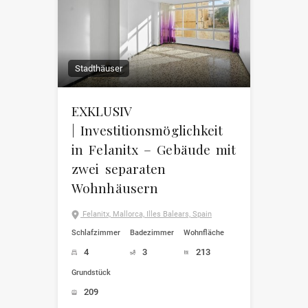
Stadthäuser
EXKLUSIV
| Investitionsmöglichkeit
in Felanitx – Gebäude mit
zwei separaten
Wohnhäusern
Felanitx, Mallorca, Illes Balears, Spain
Schlafzimmer
Badezimmer
Wohnfläche
4
3
213
Grundstück
209