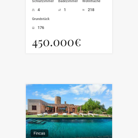
Schlafzimmer
Badezimmer
Wohnfläche
4
1
218
Grundstück
176
450.000€
Fincas