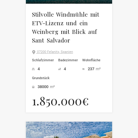
Stilvolle Windmühle mit
ETV-Lizenz und ein
Weinberg mit Blick auf
Sant Salvador
07200 Felanitx, Spanien
Schlafzimmer
Badezimmer
Wohnfläche
4
4
237
m²
Grundstück
38000
m²
1.850.000€