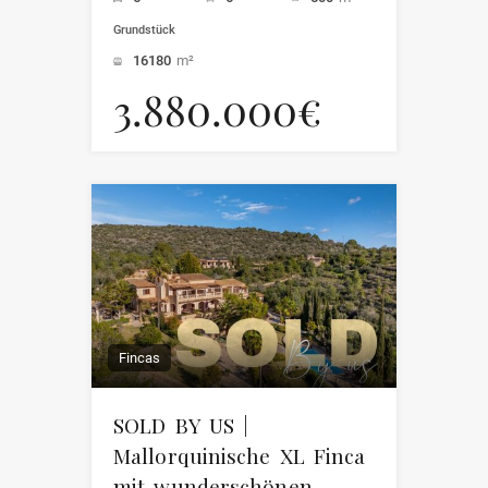
Grundstück
16180
m²
3.880.000€
Fincas
SOLD BY US |
Mallorquinische XL Finca
mit wunderschönen