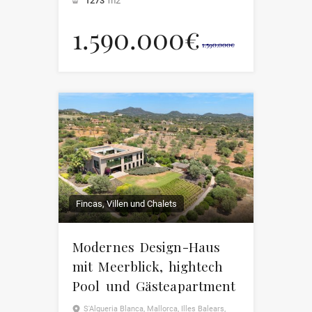
1273
m2
1.590.000€
1.590.000€
Fincas, Villen und Chalets
Modernes Design-Haus
mit Meerblick, hightech
Pool und Gästeapartment
S'Alqueria Blanca, Mallorca, Illes Balears,