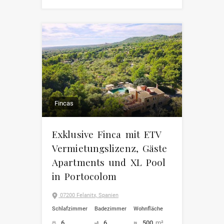
Fincas
Exklusive Finca mit ETV
Vermietungslizenz, Gäste
Apartments und XL Pool
in Portocolom
07200 Felanitx, Spanien
Schlafzimmer
Badezimmer
Wohnfläche
6
6
500
m²