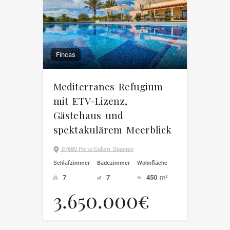
Fincas
Mediterranes Refugium
mit ETV-Lizenz,
Gästehaus und
spektakulärem Meerblick
07680 Porto Colom, Spanien
Schlafzimmer
Badezimmer
Wohnfläche
7
7
450
m²
3.650.000€