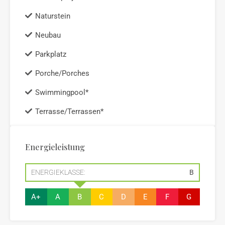
Naturstein
Neubau
Parkplatz
Porche/Porches
Swimmingpool*
Terrasse/Terrassen*
Energieleistung
ENERGIEKLASSE:
B
A+
A
B
C
D
E
F
G