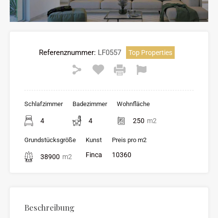
Referenznummer:
LF0557
Top Properties
Schlafzimmer
Badezimmer
Wohnfläche
4
4
250
m2
Grundstücksgröße
Kunst
Preis pro m2
Finca
10360
38900
m2
Beschreibung