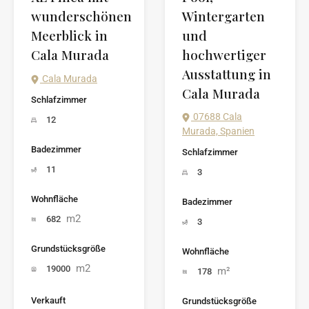
wunderschönen
Wintergarten
Meerblick in
und
Cala Murada
hochwertiger
Ausstattung in
Cala Murada
Cala Murada
Schlafzimmer
07688 Cala
12
Murada, Spanien
Badezimmer
Schlafzimmer
11
3
Wohnfläche
Badezimmer
m2
682
3
Grundstücksgröße
Wohnfläche
m2
19000
m²
178
Verkauft
Grundstücksgröße