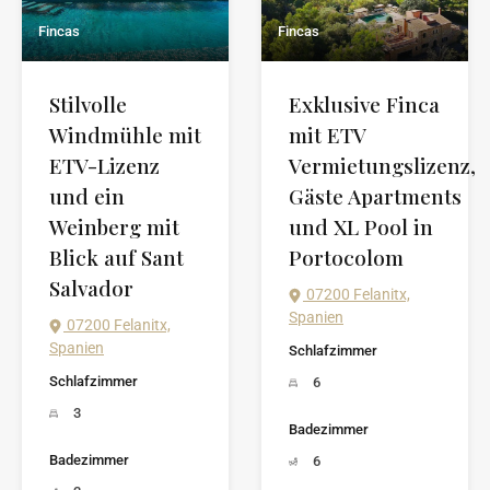
Fincas
Fincas
Stilvolle
Exklusive Finca
Windmühle mit
mit ETV
ETV-Lizenz
Vermietungslizenz,
und ein
Gäste Apartments
Weinberg mit
und XL Pool in
Blick auf Sant
Portocolom
Salvador
07200 Felanitx,
Spanien
07200 Felanitx,
Spanien
Schlafzimmer
Schlafzimmer
6
3
Badezimmer
Badezimmer
6