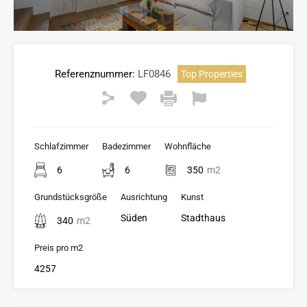
Referenznummer:
LF0846
Top Properties
Schlafzimmer
Badezimmer
Wohnfläche
6
6
350
m2
Grundstücksgröße
Ausrichtung
Kunst
Süden
Stadthaus
340
m2
Preis pro m2
4257