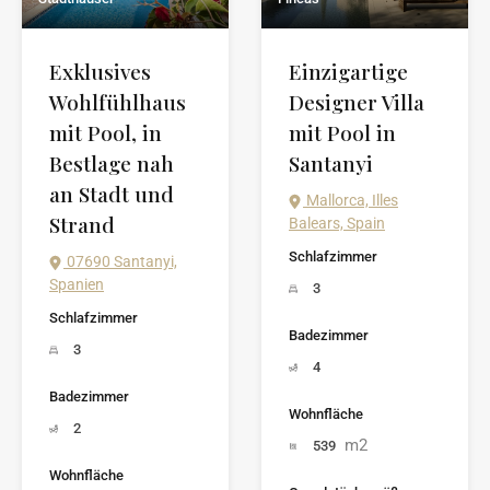
Exklusives
Einzigartige
Wohlfühlhaus
Designer Villa
mit Pool, in
mit Pool in
Bestlage nah
Santanyi
an Stadt und
Mallorca, Illes
Strand
Balears, Spain
Schlafzimmer
07690 Santanyi,
Spanien
3
Schlafzimmer
Badezimmer
3
4
Badezimmer
Wohnfläche
2
m2
539
Wohnfläche