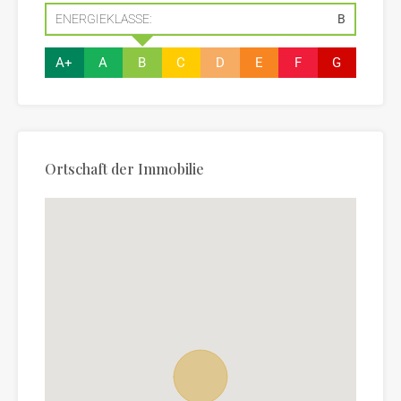
ENERGIEKLASSE:
B
A+
A
B
C
D
E
F
G
Ortschaft der Immobilie