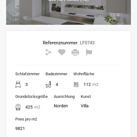
Referenznummer:
LF0743
Schlafzimmer
Badezimmer
Wohnfläche
3
4
112
m2
Grundstücksgröße
Ausrichtung
Kunst
Norden
Villa
425
m2
Preis pro m2
9821