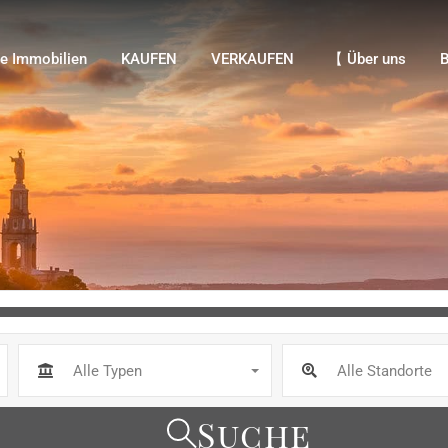
Immobilien
KAUFEN
VERKAUFEN
【 Über uns
Bl
e Immobilien
KAUFEN
VERKAUFEN
【 Über uns
B
Alle Typen
Alle Standorte
Suche