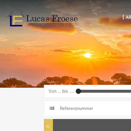
【 Alle 
【 All
Von ... bis ....