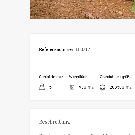
Referenznummer:
LF0717
Schlafzimmer
Wohnfläche
Grundstücksgröße
5
930
m2
203500
m2
Beschreibung