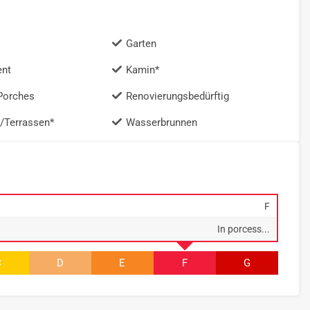
Garten
ent
Kamin*
Porches
Renovierungsbedürftig
/Terrassen*
Wasserbrunnen
F
In porcess...
C
D
E
F
G