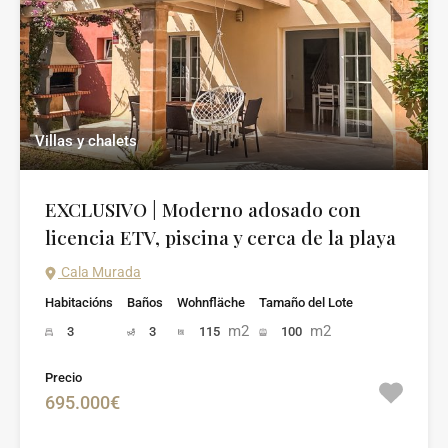
Villas y chalets
EXCLUSIVO | Moderno adosado con
licencia ETV, piscina y cerca de la playa
Cala Murada
Habitacións
Baños
Wohnfläche
Tamaño del Lote
m2
m2
3
3
115
100
Precio
695.000€