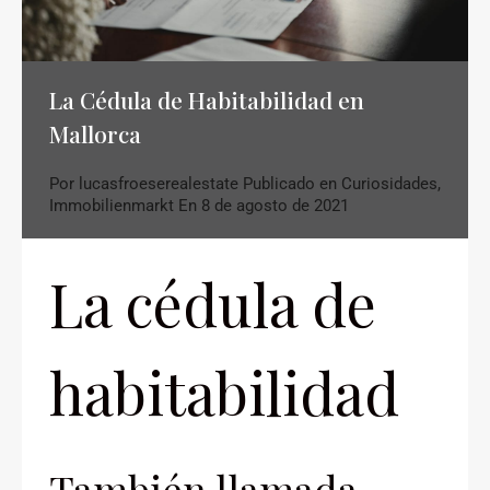
La Cédula de Habitabilidad en
Mallorca
Por
lucasfroeserealestate
Publicado en
Curiosidades
,
Immobilienmarkt
En
8 de agosto de 2021
La cédula de
habitabilidad
También llamada