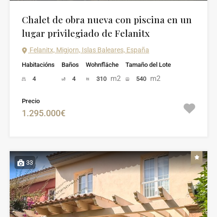
Chalet de obra nueva con piscina en un
lugar privilegiado de Felanitx
Felanitx, Migjorn, Islas Baleares, España
Habitacións
Baños
Wohnfläche
Tamaño del Lote
m2
m2
4
4
310
540
Precio
1.295.000€
33