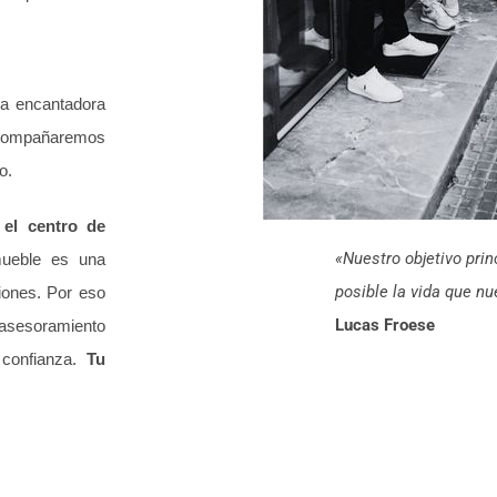
na encantadora
 acompañaremos
o.
 el centro de
«Nuestro objetivo prin
ueble es una
posible la vida que n
iones. Por eso
Lucas Froese
sesoramiento
 confianza.
Tu