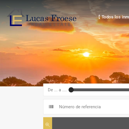
【 Todos los inmue
【 Todos los inm
De ... a ....