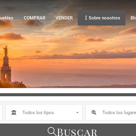
bles
COMPRAR
VENDER
【 Sobre nosotros
Blo
uebles
COMPRAR
VENDER
【 Sobre nosotros
Bl
Todos los tipos
Todos los lugar
Buscar