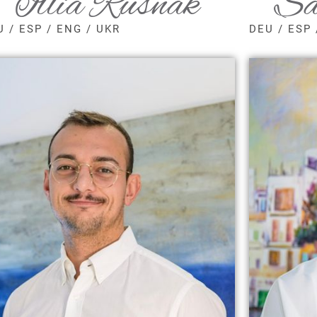
Illia Rusnak
Sa
U / ESP / ENG / UKR
DEU / ESP 