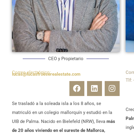
CEO y Propietario
Correo electrónico:
Cor
lucas@lucasfroeserealestate.com
Tlf:
Se trasladó a la soleada isla a los 8 años, se
Cre
matriculó en un colegio mallorquín y estudió en la
Pal
UIB de Palma. Nacido en Bielefeld (NRW), lleva
más
ingl
de 20 años viviendo en el sureste de Mallorca,