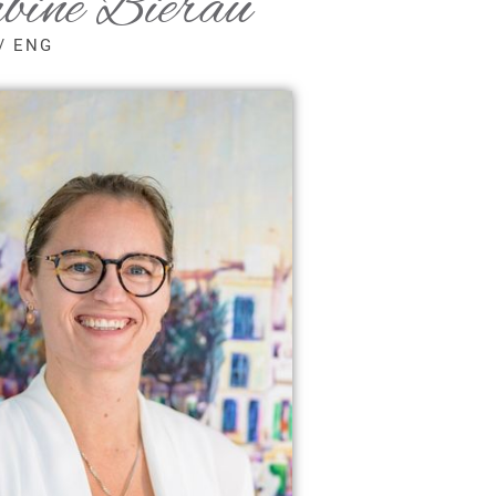
bine Bierau
/ ENG