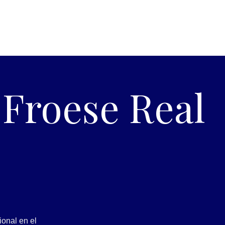
 Froese Real
ional en el