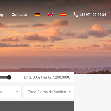
g
Contacto
+34 971 09 26 34
og
Contacto
+34 971 09 26 34
En
2.500€
Hasta
7.200.000€
es
Todo Extras de Suchkriterien