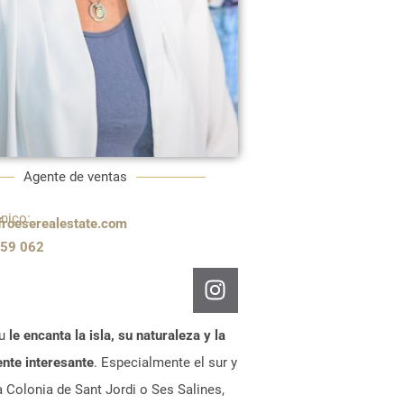
Agente de ventas
nico:
froeserealestate.com
859 062
au
le encanta la isla, su naturaleza y la
ente interesante
. Especialmente el sur y
 Colonia de Sant Jordi o Ses Salines,