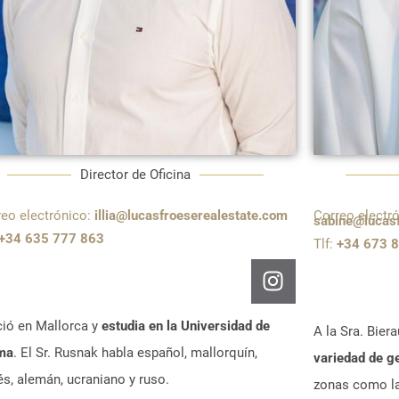
Director de Oficina
reo electrónico:
illia@lucasfroeserealestate.com
Correo electró
sabine@lucas
+34 635 777 863
Tlf:
+34 673 
ció en Mallorca y
estudia en la Universidad de
A la Sra. Bier
ma
. El Sr. Rusnak habla español, mallorquín,
variedad de g
és, alemán, ucraniano y ruso.
zonas como la