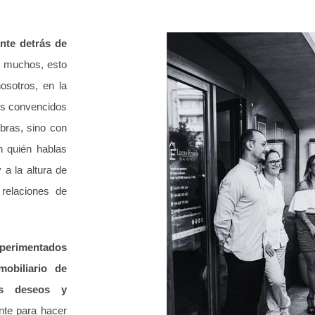
nte detrás de
 muchos, esto
osotros, en la
os convencidos
bras, sino con
 quién hablas
 a la altura de
relaciones de
xperimentados
obiliario de
us deseos y
te para hacer