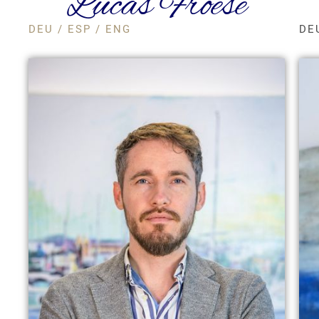
Lucas Froese
DEU / ESP / ENG
DE