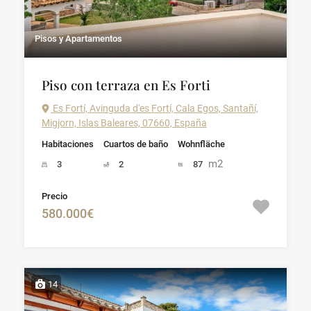
Pisos y Apartamentos
Piso con terraza en Es Forti
Es Fortí, Avinguda d'es Fortí, Cala Egos, Santañí,
Migjorn, Islas Baleares, 07660, España
Habitaciones
Cuartos de baño
Wohnfläche
m2
3
2
87
Precio
580.000€
14