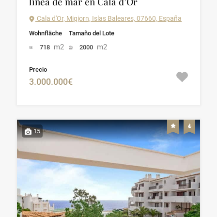
línea de mar en Cala d’Or
Cala d'Or, Migjorn, Islas Baleares, 07660, España
Wohnfläche
Tamaño del Lote
m2
m2
718
2000
Precio
3.000.000€
15