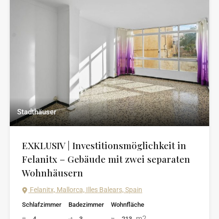
Stadthäuser
EXKLUSIV | Investitionsmöglichkeit in
Felanitx – Gebäude mit zwei separaten
Wohnhäusern
Felanitx, Mallorca, Illes Balears, Spain
Schlafzimmer
Badezimmer
Wohnfläche
m2
4
3
213