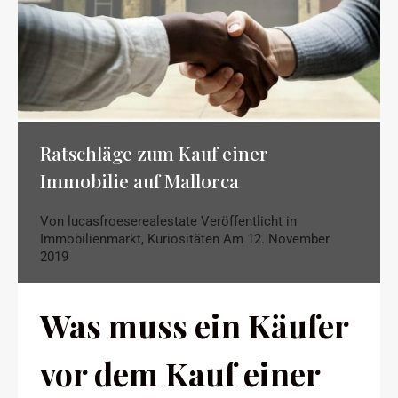
Ratschläge zum Kauf einer
Immobilie auf Mallorca
Von
lucasfroeserealestate
Veröffentlicht in
Immobilienmarkt
,
Kuriositäten
Am
12. November
2019
Was muss ein Käufer
vor dem Kauf einer