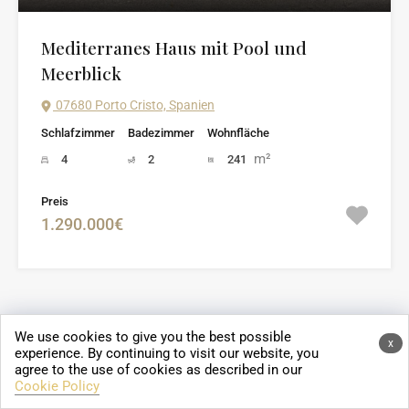
Mediterranes Haus mit Pool und
Meerblick
07680 Porto Cristo, Spanien
Schlafzimmer
Badezimmer
Wohnfläche
m²
4
2
241
Preis
1.290.000€
Jetzt erhältlich! Das Mallorca Buch:
We use cookies to give you the best possible
x
experience. By continuing to visit our website, you
„From NRW to PMI“
agree to the use of cookies as described in our
Cookie Policy