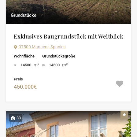
Grundstücke
Exklusives Baugrundstück mit Weitblick
07500 Manacor, Spanien
Wohnfläche
Grundstücksgröße
m²
m²
14500
14500
Preis
450.000€
33