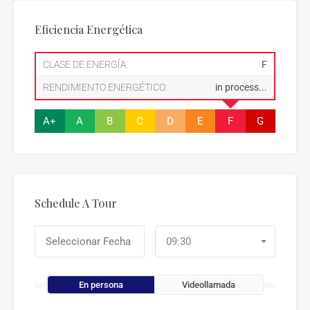
Eficiencia Energética
CLASE DE ENERGÍA:
F
RENDIMIENTO ENERGÉTICO:
in process...
A+
A
B
C
D
E
F
G
Schedule A Tour
09:30
En persona
Videollamada