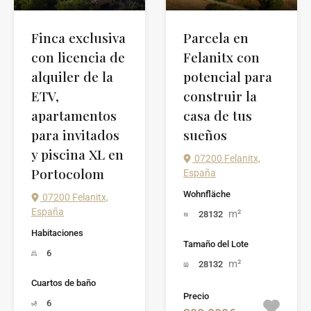
Finca exclusiva
Parcela en
con licencia de
Felanitx con
alquiler de la
potencial para
ETV,
construir la
apartamentos
casa de tus
para invitados
sueños
y piscina XL en
07200 Felanitx,
Portocolom
España
Wohnfläche
07200 Felanitx,
España
m²
28132
Habitaciones
Tamaño del Lote
6
m²
28132
Cuartos de baño
Precio
6