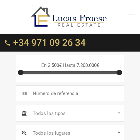
+34 971 09 26 34
En
2.500€
Hasta
7.200.000€
Todos los tipos
Todos los lugares