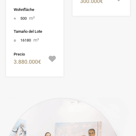
300.000€
Wohnfläche
m²
500
Tamaño del Lote
m²
16180
Precio
3.880.000€