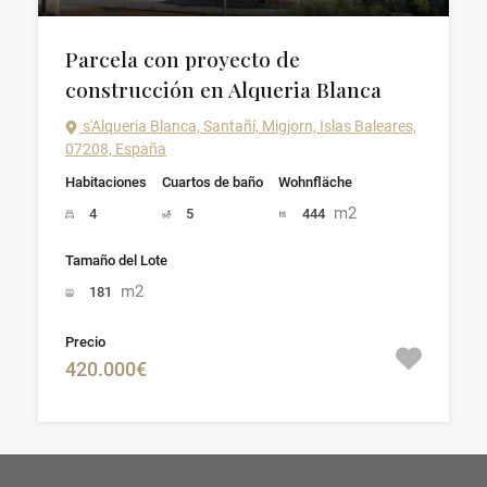
Parcela con proyecto de
construcción en Alqueria Blanca
s'Alqueria Blanca, Santañí, Migjorn, Islas Baleares,
07208, España
Habitaciones
Cuartos de baño
Wohnfläche
m2
4
5
444
Tamaño del Lote
m2
181
Precio
420.000€