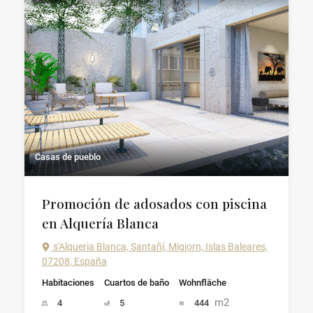
Casas de pueblo
Promoción de adosados con piscina
en Alquería Blanca
s'Alqueria Blanca, Santañí, Migjorn, Islas Baleares,
07208, España
Habitaciones
Cuartos de baño
Wohnfläche
m2
4
5
444