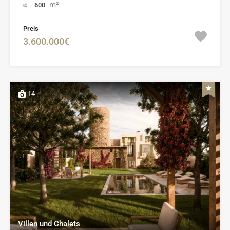
m²
600
Preis
3.600.000€
14
Villen und Chalets