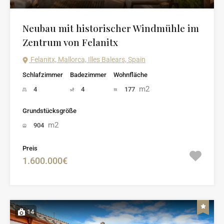
Neubau mit historischer Windmühle im
Zentrum von Felanitx
Felanitx, Mallorca, Illes Balears, Spain
Schlafzimmer
Badezimmer
Wohnfläche
m2
4
4
177
Grundstücksgröße
m2
904
Preis
1.600.000€
14