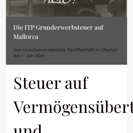
Die ITP Grunderwerbsteuer auf
Mallorca
Von
lucasfroeserealestate
Veröffentlicht in
Lifestyle
Am
1. Juli 2024
Steuer auf
Vermögensüber
und