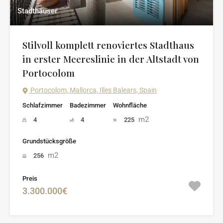
Stadthäuser
Stilvoll komplett renoviertes Stadthaus
in erster Meereslinie in der Altstadt von
Portocolom
Portocolom, Mallorca, Illes Balears, Spain
Schlafzimmer
Badezimmer
Wohnfläche
m2
4
4
225
Grundstücksgröße
m2
256
Preis
3.300.000€