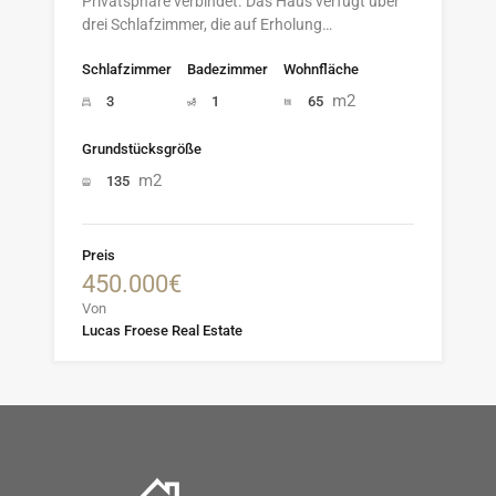
Privatsphäre verbindet. Das Haus verfügt über
drei Schlafzimmer, die auf Erholung…
Schlafzimmer
Badezimmer
Wohnfläche
m2
3
1
65
Grundstücksgröße
m2
135
Preis
450.000€
Von
Lucas Froese Real Estate