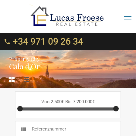
+34 971 09 26 34
Property City
Cala d'Or
Von
2.500€
Bis
7.200.000€