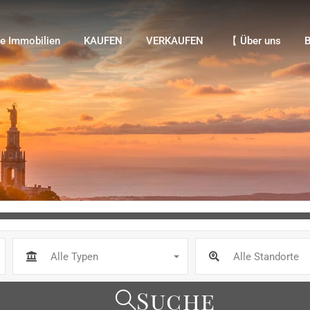
Immobilien
KAUFEN
VERKAUFEN
【 Über uns
Bl
e Immobilien
KAUFEN
VERKAUFEN
【 Über uns
B
Alle Typen
Alle Standorte
Suche