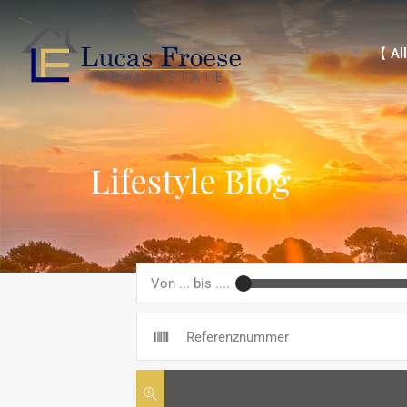
【 Alle 
【 All
Lifestyle Blog
Von ... bis ....