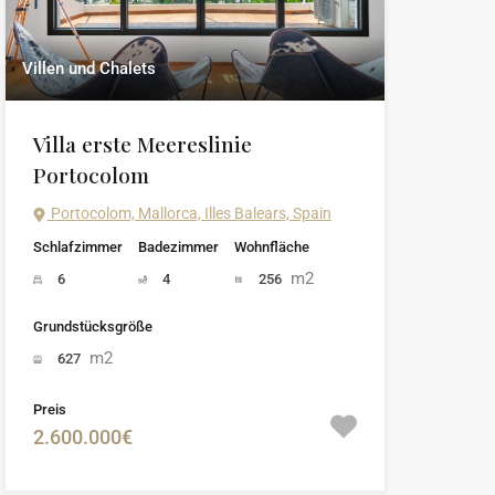
Villen und Chalets
Villa erste Meereslinie
Portocolom
Portocolom, Mallorca, Illes Balears, Spain
Schlafzimmer
Badezimmer
Wohnfläche
m2
6
4
256
Grundstücksgröße
m2
627
Preis
2.600.000€