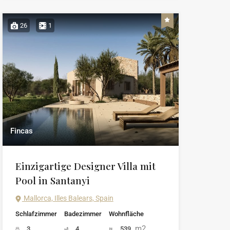
26
1
Fincas
Einzigartige Designer Villa mit
Pool in Santanyi
Mallorca, Illes Balears, Spain
Schlafzimmer
Badezimmer
Wohnfläche
m2
3
4
539