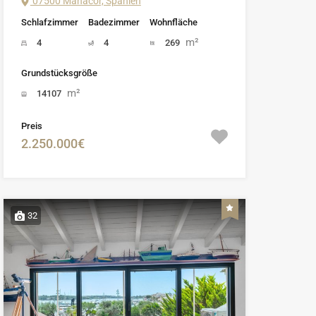
07500 Manacor, Spanien
Schlafzimmer
Badezimmer
Wohnfläche
m²
4
4
269
Grundstücksgröße
m²
14107
Preis
2.250.000€
32