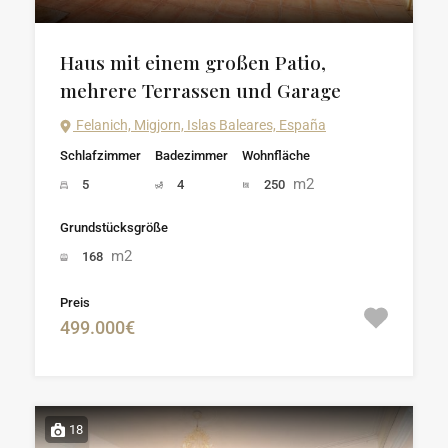
Haus mit einem großen Patio,
mehrere Terrassen und Garage
Felanich, Migjorn, Islas Baleares, España
Schlafzimmer
Badezimmer
Wohnfläche
m2
5
4
250
Grundstücksgröße
m2
168
Preis
499.000€
18