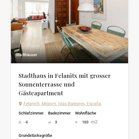
Stadthäuser
Stadthaus in Felanitx mit grosser
Sonnenterrasse und
Gästeapartment
Felanich, Migjorn, Islas Baleares, España
Schlafzimmer
Badezimmer
Wohnfläche
m2
4
3
183
Grundstücksgröße