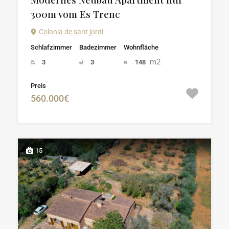
300m vom Es Trenc
Colonia de sant jordi
Schlafzimmer
Badezimmer
Wohnfläche
m2
3
3
148
Preis
560.000€
15