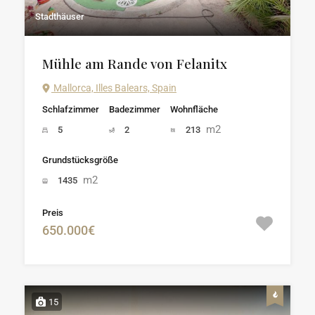
Stadthäuser
Mühle am Rande von Felanitx
Mallorca, Illes Balears, Spain
Schlafzimmer
Badezimmer
Wohnfläche
m2
5
2
213
Grundstücksgröße
m2
1435
Preis
650.000€
15