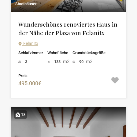
Stadthäuser
Wunderschönes renoviertes Haus in
der Nähe der Plaza von Felanitx
Felanitx
Schlafzimmer
Wohnfläche
Grundstücksgröße
m2
m2
3
133
90
Preis
495.000€
18