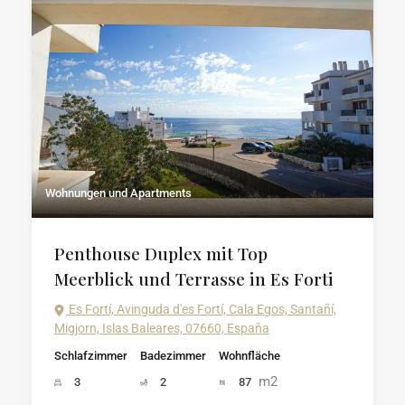
Wohnungen und Apartments
Penthouse Duplex mit Top
Meerblick und Terrasse in Es Forti
Es Fortí, Avinguda d'es Fortí, Cala Egos, Santañí,
Migjorn, Islas Baleares, 07660, España
Schlafzimmer
Badezimmer
Wohnfläche
m2
3
2
87