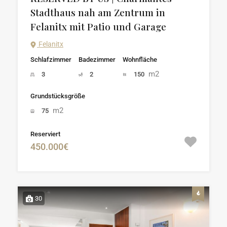
Stadthaus nah am Zentrum in
Felanitx mit Patio und Garage
Felanitx
Schlafzimmer
Badezimmer
Wohnfläche
m2
3
2
150
Grundstücksgröße
m2
75
Reserviert
450.000€
30