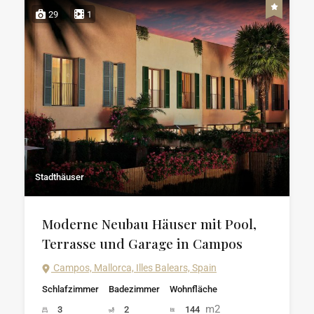
29
1
Stadthäuser
Moderne Neubau Häuser mit Pool,
Terrasse und Garage in Campos
Campos, Mallorca, Illes Balears, Spain
Schlafzimmer
Badezimmer
Wohnfläche
m2
3
2
144