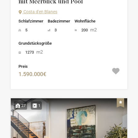
mit Meerblick und Pool
Costa d'en Blanes
Schlafzimmer
Badezimmer
Wohnfläche
m2
5
3
200
Grundstücksgröße
m2
1273
Preis
1.590.000€
27
1