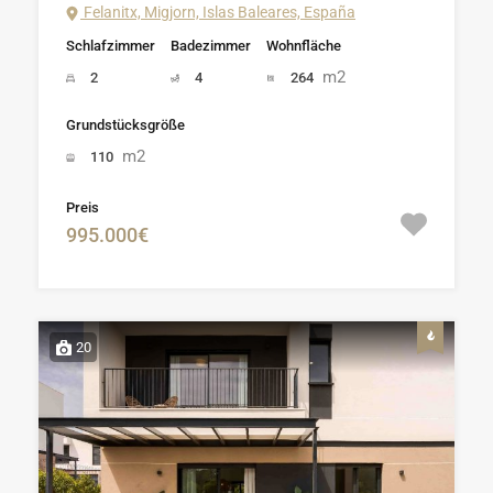
Felanitx, Migjorn, Islas Baleares, España
Schlafzimmer
Badezimmer
Wohnfläche
m2
2
4
264
Grundstücksgröße
m2
110
Preis
995.000€
20