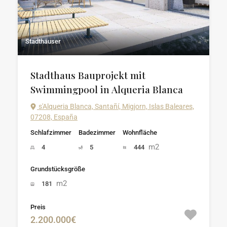
Stadthäuser
Stadthaus Bauprojekt mit
Swimmingpool in Alqueria Blanca
s'Alqueria Blanca, Santañí, Migjorn, Islas Baleares,
07208, España
Schlafzimmer
Badezimmer
Wohnfläche
m2
4
5
444
Grundstücksgröße
m2
181
Preis
2.200.000€