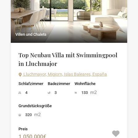
Villen und Chalets
Top Neubau Villa mit Swimmingpool
in Lluchmajor
Lluchmayor, Migjorn, Islas Baleares, España
Schlafzimmer
Badezimmer
Wohnfläche
m2
4
3
133
Grundstücksgröße
m2
320
Preis
1.050.000€