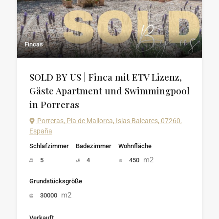
Fincas
SOLD BY US | Finca mit ETV Lizenz,
Gäste Apartment und Swimmingpool
in Porreras
Porreras, Pla de Mallorca, Islas Baleares, 07260,
España
Schlafzimmer
Badezimmer
Wohnfläche
m2
5
4
450
Grundstücksgröße
m2
30000
Verkauft