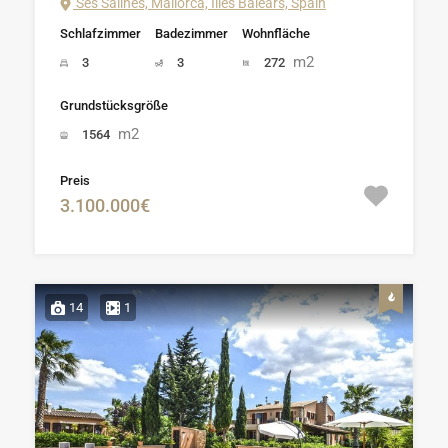
Ses Salines, Mallorca, Illes Balears, Spain
Schlafzimmer
Badezimmer
Wohnfläche
m2
3
3
272
Grundstücksgröße
m2
1564
Preis
3.100.000€
14
1