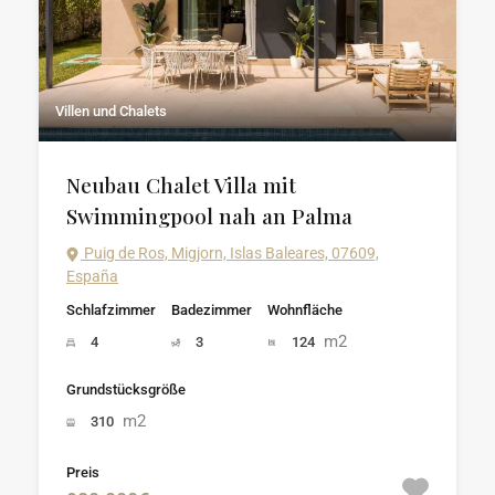
Villen und Chalets
Neubau Chalet Villa mit
Swimmingpool nah an Palma
Puig de Ros, Migjorn, Islas Baleares, 07609,
España
Schlafzimmer
Badezimmer
Wohnfläche
m2
4
3
124
Grundstücksgröße
m2
310
Preis