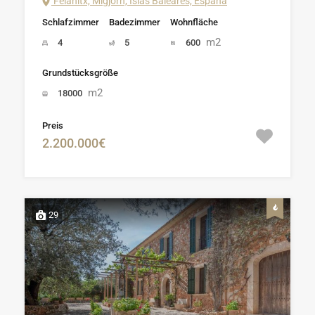
Felanitx, Migjorn, Islas Baleares, España
Schlafzimmer
Badezimmer
Wohnfläche
m2
4
5
600
Grundstücksgröße
m2
18000
Preis
2.200.000€
29