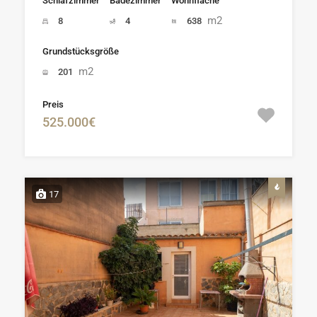
Schlafzimmer
Badezimmer
Wohnfläche
m2
8
4
638
Grundstücksgröße
m2
201
Preis
525.000€
17