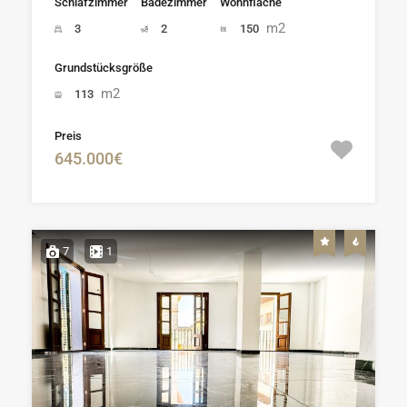
Schlafzimmer
Badezimmer
Wohnfläche
m2
3
2
150
Grundstücksgröße
m2
113
Preis
645.000€
7
1