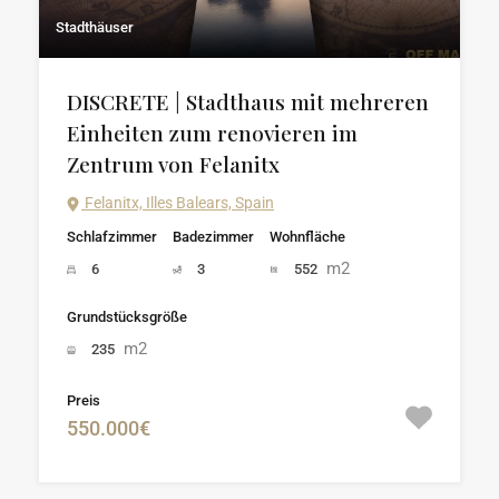
Stadthäuser
DISCRETE | Stadthaus mit mehreren
Einheiten zum renovieren im
Zentrum von Felanitx
Felanitx, Illes Balears, Spain
Schlafzimmer
Badezimmer
Wohnfläche
m2
6
3
552
Grundstücksgröße
m2
235
Preis
550.000€