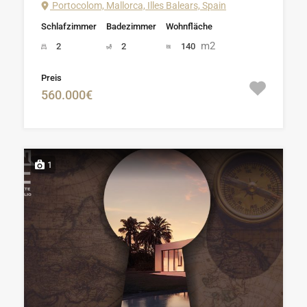
Portocolom, Mallorca, Illes Balears, Spain
Schlafzimmer
Badezimmer
Wohnfläche
m2
2
2
140
Preis
560.000€
1