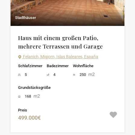
Stadthäuser
Haus mit einem großen Patio,
mehrere Terrassen und Garage
Felanich, Migjorn, Islas Baleares, España
Schlafzimmer
Badezimmer
Wohnfläche
m2
5
4
250
Grundstücksgröße
m2
168
Preis
499.000€