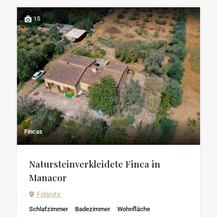
15
Fincas
Natursteinverkleidete Finca in
Manacor
Felanitx
Schlafzimmer
Badezimmer
Wohnfläche