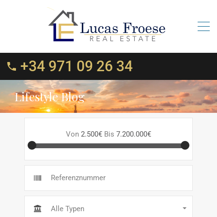
+34 971 09 26 34
Lifestyle Blog
Von
2.500€
Bis
7.200.000€
Alle Typen