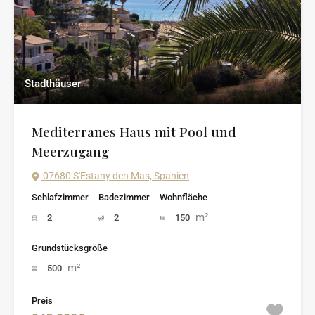
Stadthäuser
Mediterranes Haus mit Pool und
Meerzugang
07680 S'Estany den Mas, Spanien
Schlafzimmer
Badezimmer
Wohnfläche
m²
2
2
150
Grundstücksgröße
m²
500
Preis