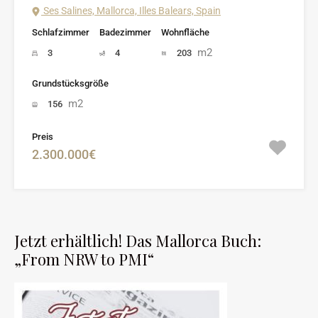
Ses Salines, Mallorca, Illes Balears, Spain
Schlafzimmer
Badezimmer
Wohnfläche
m2
3
4
203
Grundstücksgröße
m2
156
Preis
2.300.000€
Jetzt erhältlich! Das Mallorca Buch:
„From NRW to PMI“