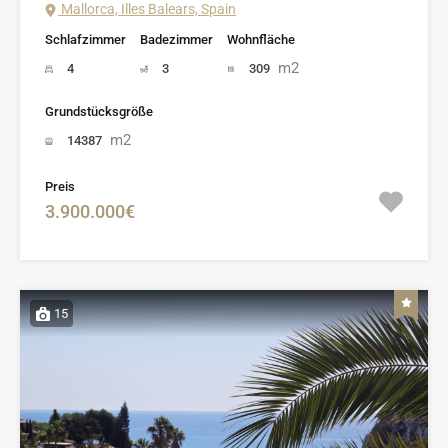
Mallorca, Illes Balears, Spain
Schlafzimmer
Badezimmer
Wohnfläche
m2
4
3
309
Grundstücksgröße
m2
14387
Preis
3.900.000€
15