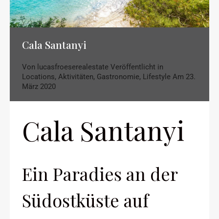
Cala Santanyi
Von
lucasfroeserealestate
Veröffentlicht in
Locations
,
Aktivitäten
,
Gastronomie
,
Lifestyle
Am
23.
März 2020
Cala Santanyi
Ein Paradies an der
Südostküste auf