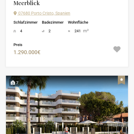
Meerblick
07680 Porto Cristo, Spanien
Schlafzimmer
Badezimmer
Wohnfläche
m²
4
2
241
Preis
1.290.000€
7