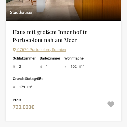
Stadthäuser
Haus mit großem Innenhof in
Portocolom nah am Meer
07670 Portocolom, Spanien
Schlafzimmer
Badezimmer
Wohnfläche
m²
2
1
102
Grundstücksgröße
m²
179
Preis
720.000€