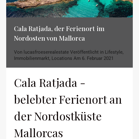
Cala Ratjada, der Ferienort im
Nordosten von Mallorca
Von
lucasfroeserealestate
Veröffentlicht in
Lifestyle
,
Immobilienmarkt
,
Locations
Am
6. Februar 2021
Cala Ratjada -
belebter Ferienort an
der Nordostküste
Mallorcas