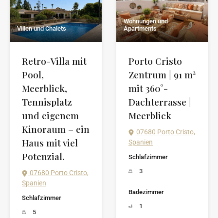
Wohnungen und
Villen und Chalets
Apartments
Retro-Villa mit
Porto Cristo
Pool,
Zentrum | 91 m²
Meerblick,
mit 360°-
Tennisplatz
Dachterrasse |
und eigenem
Meerblick
Kinoraum – ein
07680 Porto Cristo,
Haus mit viel
Spanien
Potenzial.
Schlafzimmer
3
07680 Porto Cristo,
Spanien
Badezimmer
Schlafzimmer
1
5