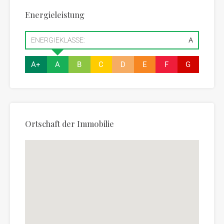
Energieleistung
ENERGIEKLASSE:
A
A+
A
B
C
D
E
F
G
Ortschaft der Immobilie