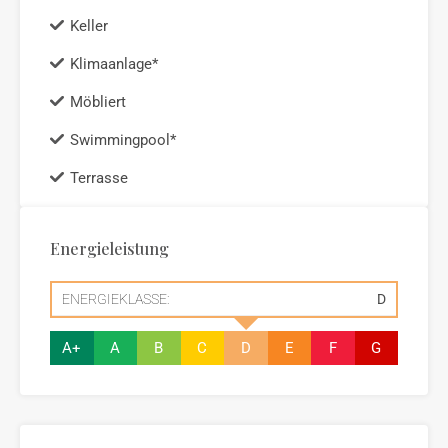
Keller
Klimaanlage*
Möbliert
Swimmingpool*
Terrasse
Energieleistung
ENERGIEKLASSE:
D
A+
A
B
C
D
E
F
G