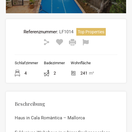
Referenznummer:
LF1014
Top Properties
Schlafzimmer
Badezimmer
Wohnfläche
4
2
241
m²
Beschreibung
Haus in Cala Romàntica – Mallorca