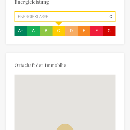
Energieleistung
ENERGIEKLASSE:
C
A+
A
B
C
D
E
F
G
Ortschaft der Immobilie