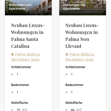
Wohnungen und
Wohnungen und
Apartments
Apartments
Neubau Luxus-
Neubau Luxus-
Wohnungen in
Wohnungen in
Palma Santa
Palma Nou
Catalina
Llevant
Palma, Mallorca,
Palma, Mallorca,
Illes Balears, Spain
Illes Balears, Spain
Schlafzimmer
Schlafzimmer
1
1
Badezimmer
Badezimmer
1
1
Wohnfläche
Wohnfläche
m2
m2
72
66