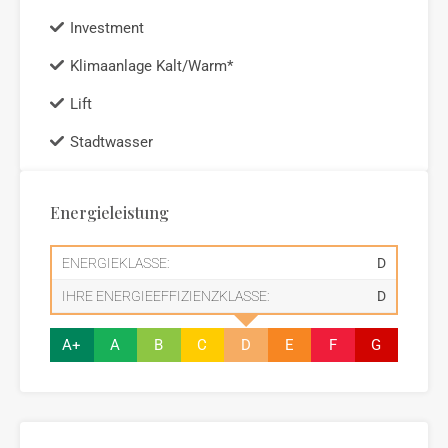
Investment
Klimaanlage Kalt/Warm*
Lift
Stadtwasser
Energieleistung
ENERGIEKLASSE:
D
IHRE ENERGIEEFFIZIENZKLASSE:
D
A+
A
B
C
D
E
F
G