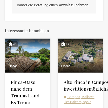
immer die Beratung eines Anwalt zu nehmen.
Interessante Immobilien
45
29
Fincas
Fincas
Finca-Oase
Alte Finca in Campos
nahe dem
Investitionsmöglichk
Traumstrand
Campos, Mallorca,
Es Trenc
Illes Balears, Spain