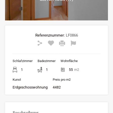
Referenznummer:
LF0866
Schlafzimmer
Badezimmer
Wohnfläche
1
1
55
m2
Kunst
Preis pro m2
Erdgeschosswohnung
4482
Beschreibung