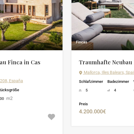
Fincas
au Finca in Cas
Traumhafte Neubau 
Mallorca, Illes Balears, Spa
07208, España
Schlafzimmer
Badezimmer
tücksgröße
5
4
m2
000
Preis
4.200.000€