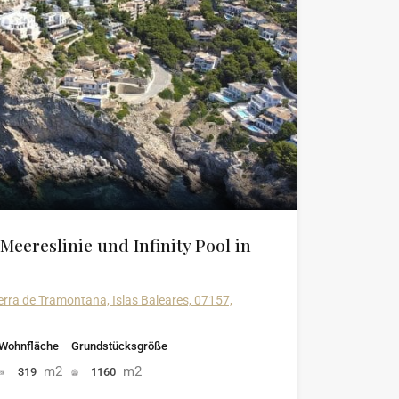
 Meereslinie und Infinity Pool in
erra de Tramontana, Islas Baleares, 07157,
Wohnfläche
Grundstücksgröße
m2
m2
319
1160