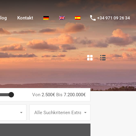
og
Kontakt
+34 971 09 26 34
log
Kontakt
+34 971 09 26 34
Von
2.500€
Bis
7.200.000€
Alle Suchkriterien Extras