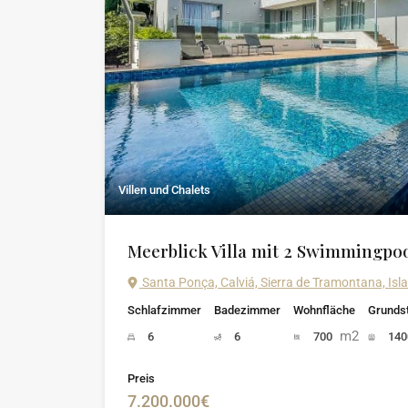
Villen und Chalets
Meerblick Villa mit 2 Swimmingpoo
Santa Ponça, Calviá, Sierra de Tramontana, Isl
Schlafzimmer
Badezimmer
Wohnfläche
Grunds
m2
6
6
700
14
Preis
7.200.000€