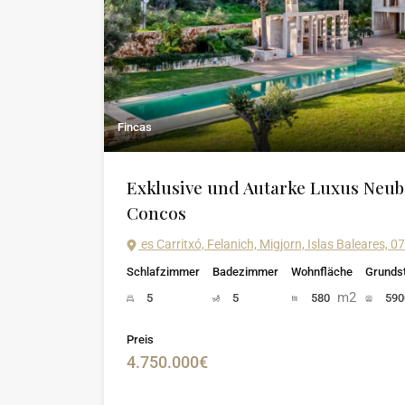
Fincas
Exklusive und Autarke Luxus Neub
Concos
es Carritxó, Felanich, Migjorn, Islas Baleares, 
Schlafzimmer
Badezimmer
Wohnfläche
Grunds
m2
5
5
580
59
Preis
4.750.000€