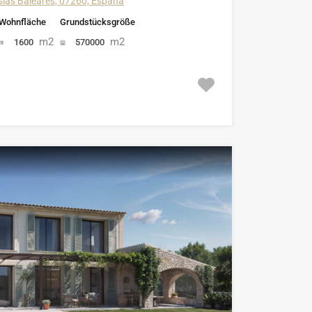
Islas Baleares, 07260, España
Wohnfläche
Grundstücksgröße
m2
m2
1600
570000