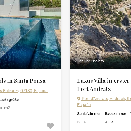
Villen und Chalets
ls in Santa Ponsa
Luxus Villa in erster
Port Andratx
as Baleares, 07180, España
Port d'Andratx, Andrach, Si
tücksgröße
España
m2
00
Schlafzimmer
Badezimmer
4
4