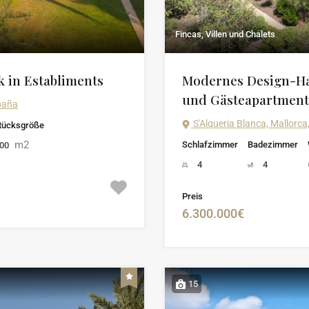
Fincas, Villen und Chalets
 in Establiments
Modernes Design-Hau
und Gästeapartment
spaña
S'Alqueria Blanca, Mallorca,
tücksgröße
m2
Schlafzimmer
Badezimmer
000
4
4
Preis
6.300.000€
15