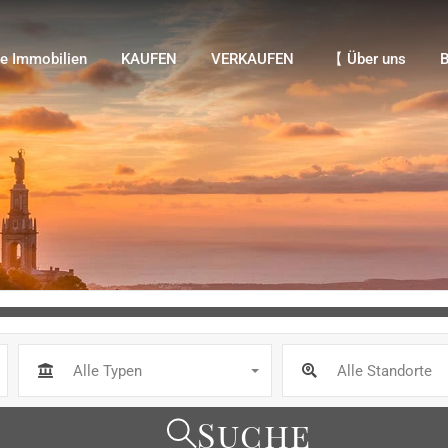
Immobilien
KAUFEN
VERKAUFEN
【 Über uns
Bl
e Immobilien
KAUFEN
VERKAUFEN
【 Über uns
B
Alle Typen
Alle Standorte
Suche