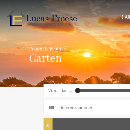
【 Alle 
【 All
Property Feature
Garten
Von ... bis ....