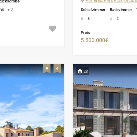
Porreras, Pla de Mallorca, 
tücksgröße
m2
Schlafzimmer
Badezimmer
235
8
2
Preis
5.500.000€
23