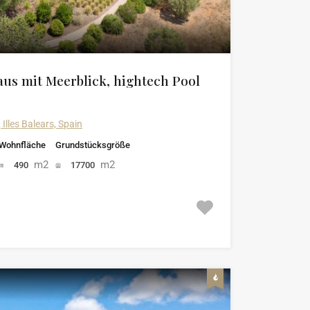
s mit Meerblick, hightech Pool
 Illes Balears, Spain
Wohnfläche
Grundstücksgröße
m2
m2
490
17700