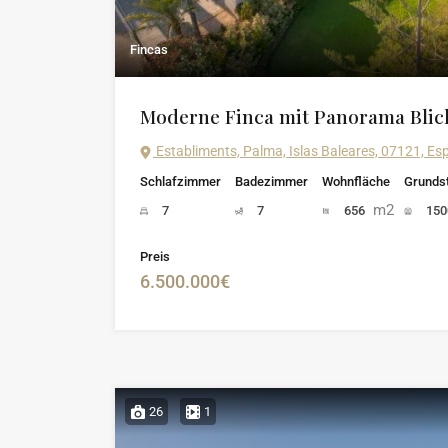
Fincas
Moderne Finca mit Panorama Blick
Establiments, Palma, Islas Baleares, 07121, E
Schlafzimmer
Badezimmer
Wohnfläche
Grunds
m2
7
7
656
15
Preis
6.500.000€
26
1