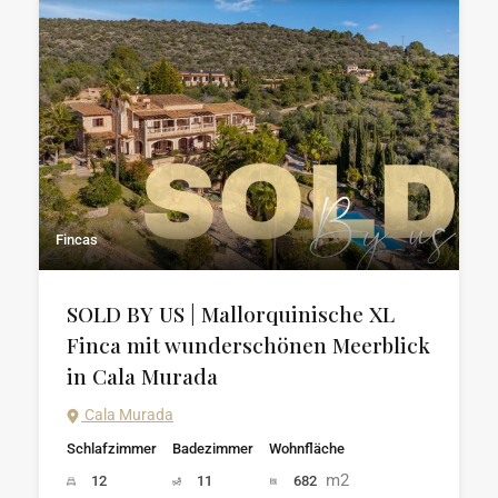
Fincas
SOLD BY US | Mallorquinische XL
Finca mit wunderschönen Meerblick
in Cala Murada
Cala Murada
Schlafzimmer
Badezimmer
Wohnfläche
m2
12
11
682