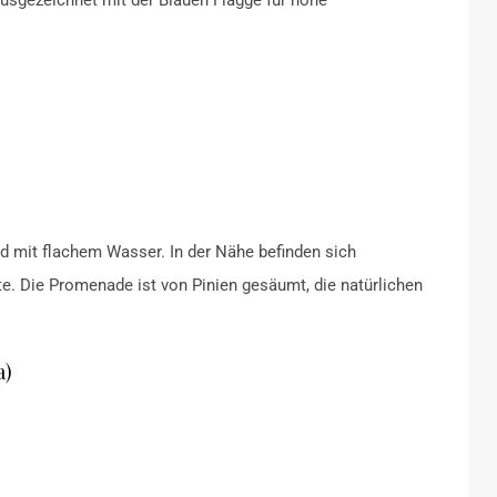
usgezeichnet mit der Blauen Flagge für hohe
nd mit flachem Wasser.
In der Nähe befinden sich
te.
Die Promenade ist von Pinien gesäumt, die natürlichen
a)