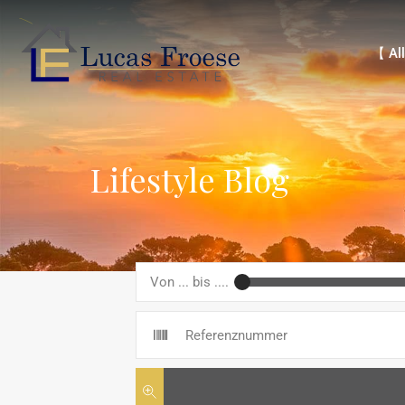
【 Alle 
【 All
Lifestyle Blog
Von ... bis ....