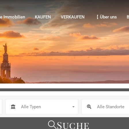
Immobilien
KAUFEN
VERKAUFEN
【 Über uns
Bl
e Immobilien
KAUFEN
VERKAUFEN
【 Über uns
B
Alle Typen
Alle Standorte
Suche