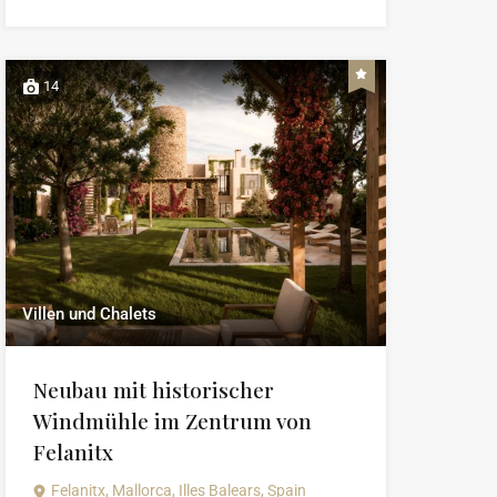
14
Villen und Chalets
Neubau mit historischer
Windmühle im Zentrum von
Felanitx
Felanitx, Mallorca, Illes Balears, Spain