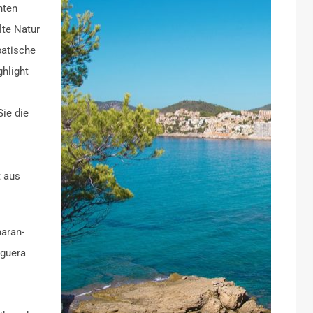
nten
lte Natur
batische
hlight
Sie die
t aus
aran-
eguera