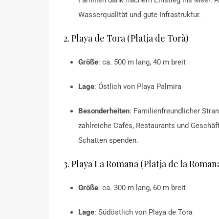
Familien dank flachem Einstieg ins Meer.
A
Wasserqualität und gute Infrastruktur.
2. Playa de Tora (Platja de Torà)
Größe
:
ca. 500 m lang, 40 m breit
Lage
:
Östlich von Playa Palmira
Besonderheiten
:
Familienfreundlicher Stra
zahlreiche Cafés, Restaurants und Geschäf
Schatten spenden.
3. Playa La Romana (Platja de la Roman
Größe
:
ca. 300 m lang, 60 m breit
Lage
: Südöstlich von Playa de Tora​