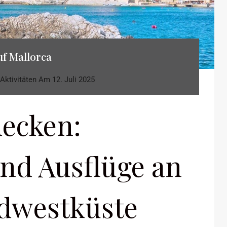
uf Mallorca
Aktivitäten
Am
12. Juli 2025
decken:
und Ausflüge an
üdwestküste