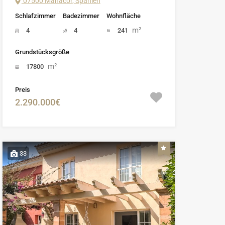
07500 Manacor, Spanien
Schlafzimmer
Badezimmer
Wohnfläche
m²
4
4
241
Grundstücksgröße
m²
17800
Preis
2.290.000€
33