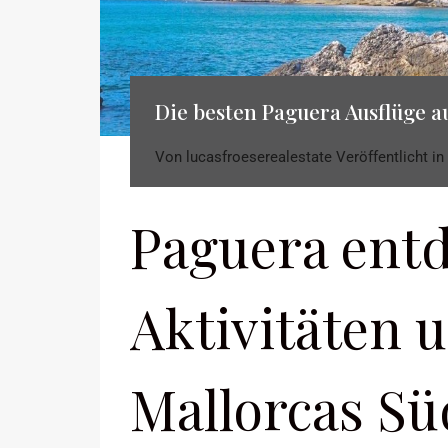
Die besten Paguera Ausflüge a
Von
lucasfroeserealestate
Veröffentlicht in
Paguera ent
Aktivitäten 
Mallorcas S