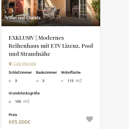
Villen und Chalets
EXKLUSIV | Modernes
Reihenhaus mit ETV Lizenz, Pool
und Strandnähe
Cala Murada
Schlafzimmer
Badezimmer
Wohnfläche
m2
3
3
115
Grundstücksgröße
m2
100
Preis
695.000€