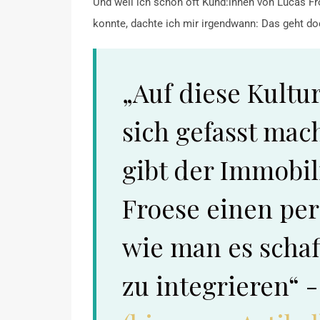
Und weil ich schon oft Kund:innen von Lucas Fr
konnte, dachte ich mir irgendwann: Das geht d
„Auf diese Kultu
sich gefasst mac
gibt der Immobi
Froese einen per
wie man es schaff
zu integrieren“ 