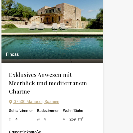
Fincas
Exklusives Anwesen mit
Meerblick und mediterranem
Charme
07500 Manacor, Spanien
Schlafzimmer
Badezimmer
Wohnfläche
m²
4
4
269
Grundstücksgröße