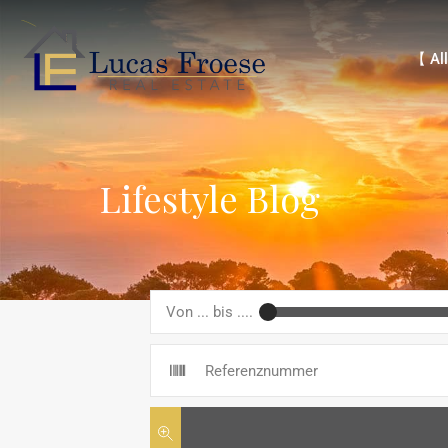
【 Alle 
【 All
Lifestyle Blog
Von ... bis ....