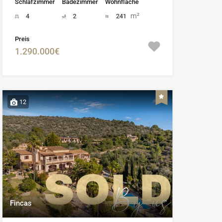
Schlafzimmer
Badezimmer
Wohnfläche
m²
4
2
241
Preis
1.290.000€
12
Fincas