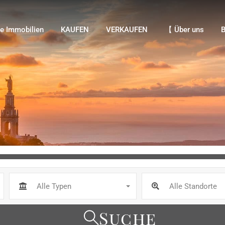
Immobilien
KAUFEN
VERKAUFEN
【 Über uns
Bl
e Immobilien
KAUFEN
VERKAUFEN
【 Über uns
B
Alle Typen
Alle Standorte
Suche