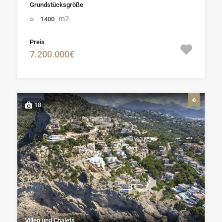
Grundstücksgröße
m2
1400
Preis
7.200.000€
18
Villen und Chalets