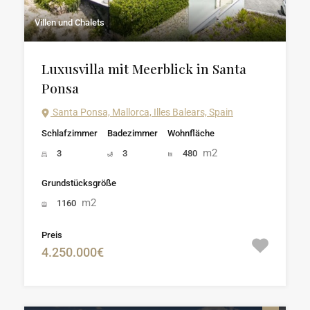
Villen und Chalets
Luxusvilla mit Meerblick in Santa
Ponsa
Santa Ponsa, Mallorca, Illes Balears, Spain
Schlafzimmer
Badezimmer
Wohnfläche
m2
3
3
480
Grundstücksgröße
m2
1160
Preis
4.250.000€