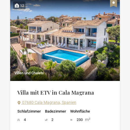
12
Villen und Chalets
Villa mit ETV in Cala Magrana
07680 Cala Magrana, Spanien
Schlafzimmer
Badezimmer
Wohnfläche
m²
4
2
230