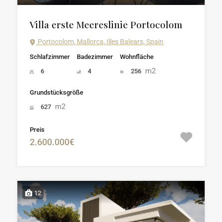
Villa erste Meereslinie Portocolom
Portocolom, Mallorca, Illes Balears, Spain
Schlafzimmer
Badezimmer
Wohnfläche
m2
6
4
256
Grundstücksgröße
m2
627
Preis
2.600.000€
12