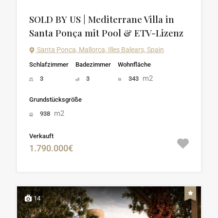
SOLD BY US | Mediterrane Villa in
Santa Ponça mit Pool & ETV-Lizenz
Santa Ponca, Mallorca, Illes Balears, Spain
Schlafzimmer
Badezimmer
Wohnfläche
m2
3
3
343
Grundstücksgröße
m2
938
Verkauft
1.790.000€
14