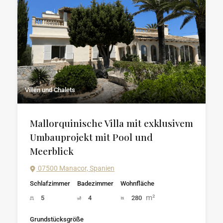
Villen und Chalets
Mallorquinische Villa mit exklusivem
Umbauprojekt mit Pool und
Meerblick
07500 Manacor, Spanien
Schlafzimmer
Badezimmer
Wohnfläche
m²
5
4
280
Grundstücksgröße