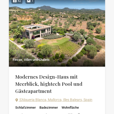
42
1
Fincas, Villen und Chalets
Modernes Design-Haus mit
Meerblick, hightech Pool und
Gästeapartment
S'Alqueria Blanca, Mallorca, Illes Balears, Spain
Schlafzimmer
Badezimmer
Wohnfläche