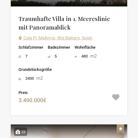
Traumhafte Villa in 1. Meereslinie
mit Panoramablick
Cala Pi, Mallorca, Illes Balears, Spain
Schlafzimmer
Badezimmer
Wohnfläche
m2
7
5
480
Grundstücksgröße
m2
2400
Preis
3.490.000€
33