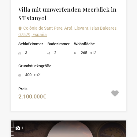
Villa mit umwerfenden Meerblick in
S’Estanyol
Colònia de Sant Pere, Artá, Llevant, Islas Baleares,
07579, España
Schlafzimmer
Badezimmer
Wohnfläche
m2
3
2
265
Grundstücksgröße
m2
400
Preis
2.100.000€
1