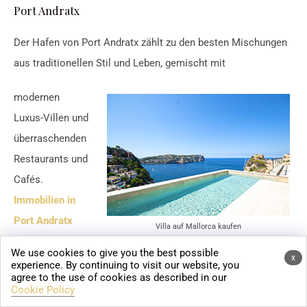
Port Andratx
Der Hafen von Port Andratx zählt zu den besten Mischungen
aus traditionellen Stil und Leben, gemischt mit
modernen
Luxus-Villen und
überraschenden
Restaurants und
Cafés.
Immobilien in
Port Andratx
Villa auf Mallorca kaufen
bieten
We use cookies to give you the best possible
x
traumhafte Buchten und Sandstrände, viele Restaurants, der
experience. By continuing to visit our website, you
agree to the use of cookies as described in our
Yacht Hafen und der einfach unvergessliche Blick auf das
Cookie Policy
Meer bei Sonnenuntergang, machen Port Andratx aus als