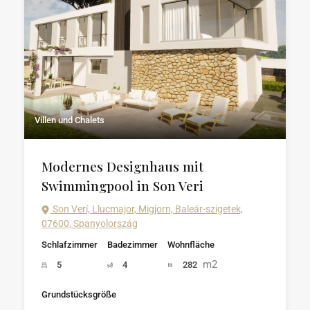
Villen und Chalets
Modernes Designhaus mit
Swimmingpool in Son Veri
Son Verí, Llucmajor, Migjorn, Baleár-szigetek,
07600, Spanyolország
Schlafzimmer
Badezimmer
Wohnfläche
m2
5
4
282
Grundstücksgröße