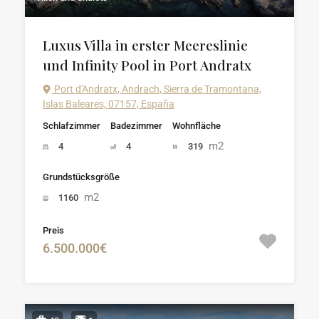
Luxus Villa in erster Meereslinie
und Infinity Pool in Port Andratx
Port d'Andratx, Andrach, Sierra de Tramontana,
Islas Baleares, 07157, España
Schlafzimmer
Badezimmer
Wohnfläche
m2
4
4
319
Grundstücksgröße
m2
1160
Preis
6.500.000€