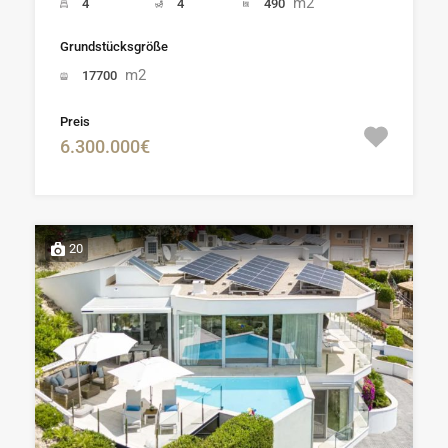
m2
4
4
490
Grundstücksgröße
m2
17700
Preis
6.300.000€
20