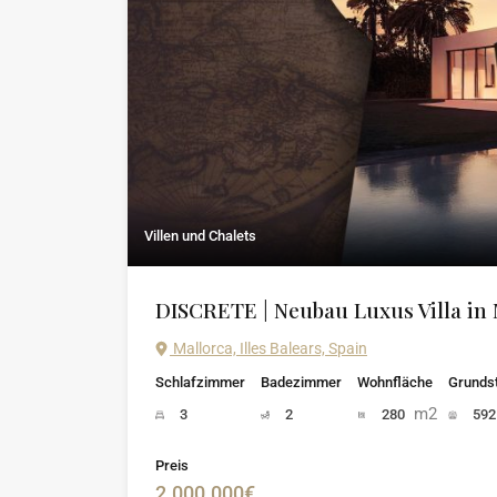
Villen und Chalets
DISCRETE | Neubau Luxus Villa in 
Mallorca, Illes Balears, Spain
Schlafzimmer
Badezimmer
Wohnfläche
Grunds
m2
3
2
280
59
Preis
2.000.000€