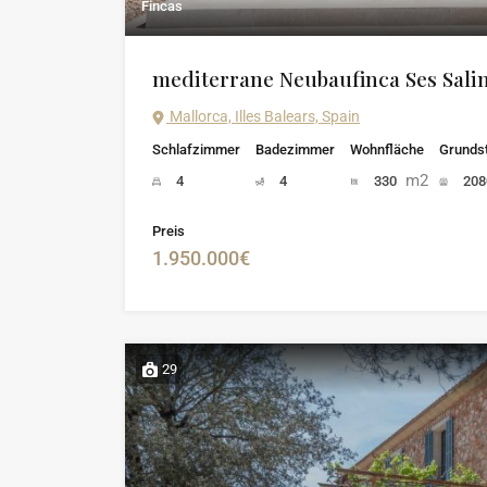
Fincas
mediterrane Neubaufinca Ses Sali
Mallorca, Illes Balears, Spain
Schlafzimmer
Badezimmer
Wohnfläche
Grunds
m2
4
4
330
20
Preis
1.950.000€
29