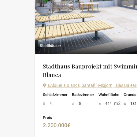
Stadthäuser
Stadthaus Bauprojekt mit Swimmin
Blanca
s'Alqueria Blanca, Santañí, Migjorn, Islas Bale
Schlafzimmer
Badezimmer
Wohnfläche
Grunds
m2
4
5
444
18
Preis
2.200.000€