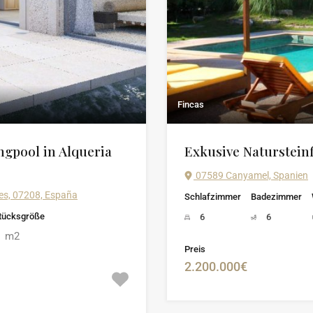
Fincas
gpool in Alqueria
Exkusive Naturstein
07589 Canyamel, Spanien
ares, 07208, España
Schlafzimmer
Badezimmer
tücksgröße
6
6
m2
1
Preis
2.200.000€