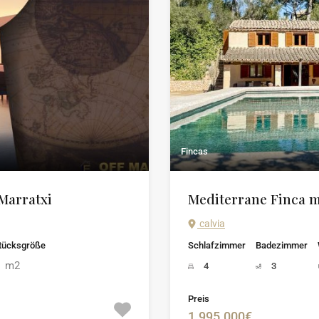
Fincas
Marratxi
Mediterrane Finca 
calvia
tücksgröße
Schlafzimmer
Badezimmer
m2
2
4
3
Preis
1.995.000€