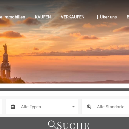
Immobilien
KAUFEN
VERKAUFEN
【 Über uns
Bl
e Immobilien
KAUFEN
VERKAUFEN
【 Über uns
B
Alle Typen
Alle Standorte
Suche