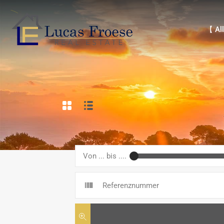
【 Alle 
【 All
Von ... bis ....