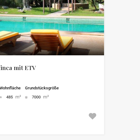
finca mit ETV
Wohnfläche
Grundstücksgröße
m²
m²
485
7000