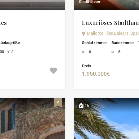
Stadthäuser
nes
Luxuriöses Stadthau
Mallorca, Illes Balears, Spa
tücksgröße
Schlafzimmer
Badezimmer
m2
800
6
6
Preis
1.950.000€
16