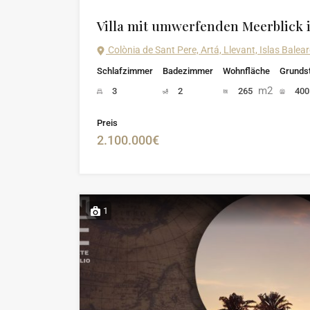
Villa mit umwerfenden Meerblick i
Colònia de Sant Pere, Artá, Llevant, Islas Bale
Schlafzimmer
Badezimmer
Wohnfläche
Grunds
m2
3
2
265
40
Preis
2.100.000€
1