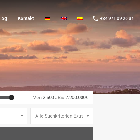
og
Kontakt
+34 971 09 26 34
log
Kontakt
+34 971 09 26 34
Von
2.500€
Bis
7.200.000€
Alle Suchkriterien Extras