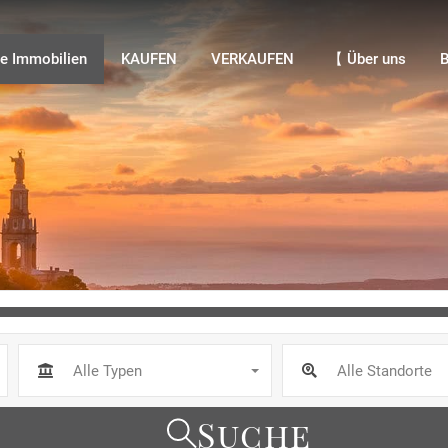
Immobilien
KAUFEN
VERKAUFEN
【 Über uns
Bl
e Immobilien
KAUFEN
VERKAUFEN
【 Über uns
B
Alle Typen
Alle Standorte
Suche