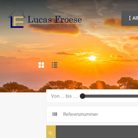
【 Alle 
【 All
Von ... bis ....