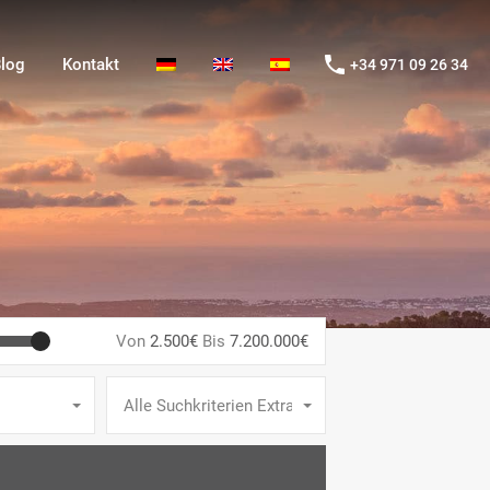
og
Kontakt
+34 971 09 26 34
log
Kontakt
+34 971 09 26 34
Von
2.500€
Bis
7.200.000€
Alle Suchkriterien Extras