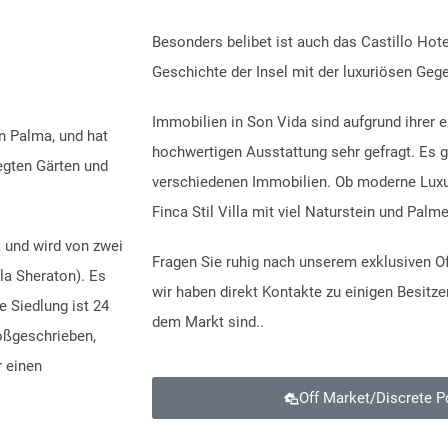
Besonders belibet ist auch das Castillo Hote
Geschichte der Insel mit der luxuriösen Geg
Immobilien in Son Vida sind aufgrund ihrer e
n Palma, und hat
hochwertigen Ausstattung sehr gefragt. Es 
egten Gärten und
verschiedenen Immobilien. Ob moderne Luxus
Finca Stil Villa mit viel Naturstein und Palm
, und wird von zwei
Fragen Sie ruhig nach unserem exklusiven Of
la Sheraton). Es
wir haben direkt Kontakte zu einigen Besitzer
e Siedlung ist 24
dem Markt sind..
oßgeschrieben,
 einen
Off Market/Discrete Po