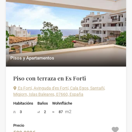
Pisos y Apartamentos
Piso con terraza en Es Forti
Es Fortí, Avinguda d'es Fortí, Cala Egos, Santañí,
Migjorn, Islas Baleares, 07660, España
Habitacións
Baños
Wohnfläche
m2
3
2
87
Precio