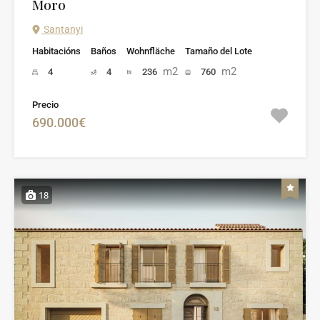
Moro
Santanyi
Habitacións
Baños
Wohnfläche
Tamaño del Lote
m2
m2
4
4
236
760
Precio
690.000€
18