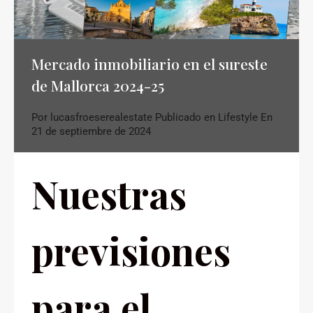
Mercado inmobiliario en el sureste
de Mallorca 2024-25
Por
lucasfroeserealestate
Publicado en
Lifestyle
En
21 de septiembre de 2024
Nuestras
previsiones
para el