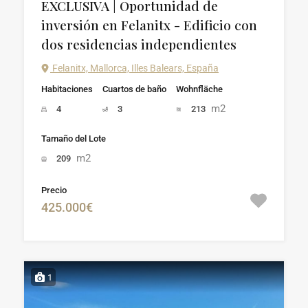
EXCLUSIVA | Oportunidad de
inversión en Felanitx - Edificio con
dos residencias independientes
Felanitx, Mallorca, Illes Balears, España
Habitaciones
Cuartos de baño
Wohnfläche
m2
4
3
213
Tamaño del Lote
m2
209
Precio
425.000€
1