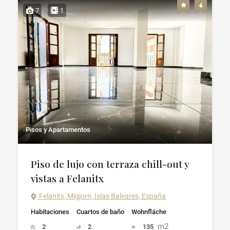
7
1
Pisos y Apartamentos
Piso de lujo con terraza chill-out y
vistas a Felanitx
Felanitx, Migjorn, Islas Baleares, España
Habitaciones
Cuartos de baño
Wohnfläche
m2
2
2
135