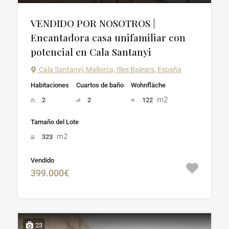
VENDIDO POR NOSOTROS |
Encantadora casa unifamiliar con
potencial en Cala Santanyi
Cala Santanyí, Mallorca, Illes Balears, España
Habitaciones
Cuartos de baño
Wohnfläche
m2
2
2
122
Tamaño del Lote
m2
323
Vendido
399.000€
23