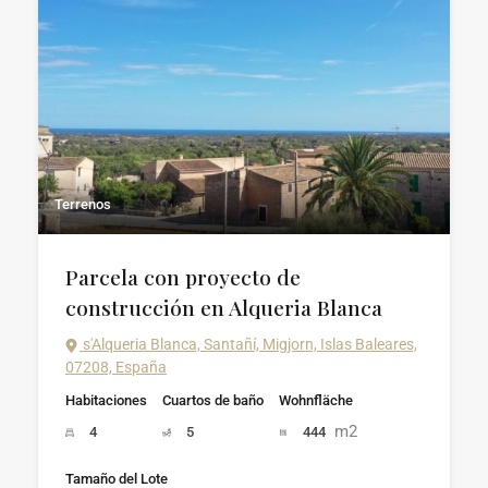
Terrenos
Parcela con proyecto de
construcción en Alqueria Blanca
s'Alqueria Blanca, Santañí, Migjorn, Islas Baleares,
07208, España
Habitaciones
Cuartos de baño
Wohnfläche
m2
4
5
444
Tamaño del Lote