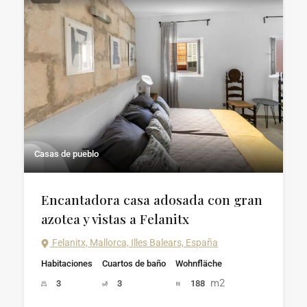
Casas de pueblo
Encantadora casa adosada con gran
azotea y vistas a Felanitx
Felanitx, Mallorca, Illes Balears, España
Habitaciones
Cuartos de baño
Wohnfläche
m2
3
3
188