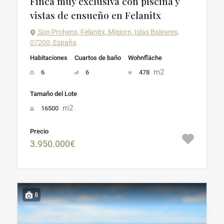
Finca muy exclusiva con piscina y
vistas de ensueño en Felanitx
Son Prohens, Felanitx, Migjorn, Islas Baleares,
07200, España
Habitaciones
Cuartos de baño
Wohnfläche
m2
6
6
478
Tamaño del Lote
m2
16500
Precio
3.950.000€
8