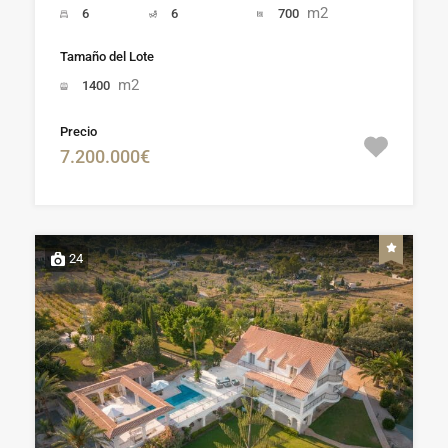
m2
6
6
700
Tamaño del Lote
m2
1400
Precio
7.200.000€
24