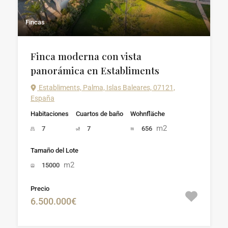
Fincas
Finca moderna con vista
panorámica en Establiments
Establiments, Palma, Islas Baleares, 07121,
España
Habitaciones
Cuartos de baño
Wohnfläche
m2
7
7
656
Tamaño del Lote
m2
15000
Precio
6.500.000€