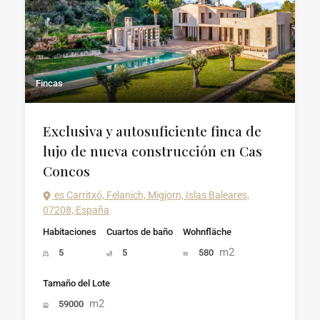
Fincas
Exclusiva y autosuficiente finca de
lujo de nueva construcción en Cas
Concos
es Carritxó, Felanich, Migjorn, Islas Baleares,
07208, España
Habitaciones
Cuartos de baño
Wohnfläche
m2
5
5
580
Tamaño del Lote
m2
59000