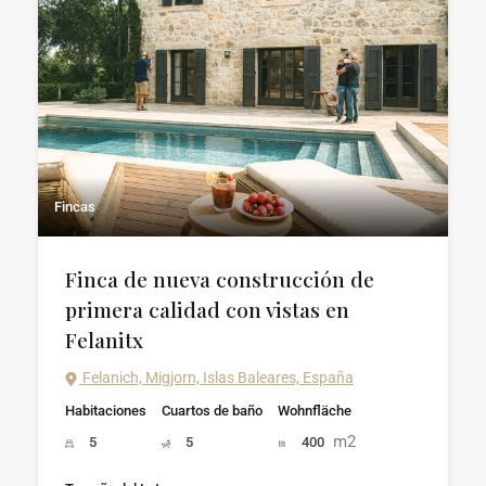
Fincas
Finca de nueva construcción de
primera calidad con vistas en
Felanitx
Felanich, Migjorn, Islas Baleares, España
Habitaciones
Cuartos de baño
Wohnfläche
m2
5
5
400