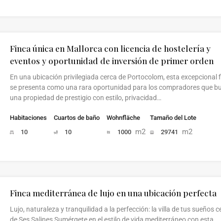
Finca única en Mallorca con licencia de hostelería y
eventos y oportunidad de inversión de primer orden
En una ubicación privilegiada cerca de Portocolom, esta excepcional 
se presenta como una rara oportunidad para los compradores que b
una propiedad de prestigio con estilo, privacidad…
Habitaciones
Cuartos de baño
Wohnfläche
Tamaño del Lote
m2
m2
10
10
1000
29741
Finca mediterránea de lujo en una ubicación perfecta
Lujo, naturaleza y tranquilidad a la perfección: la villa de tus sueños c
de Ses Salines Sumérgete en el estilo de vida mediterráneo con esta