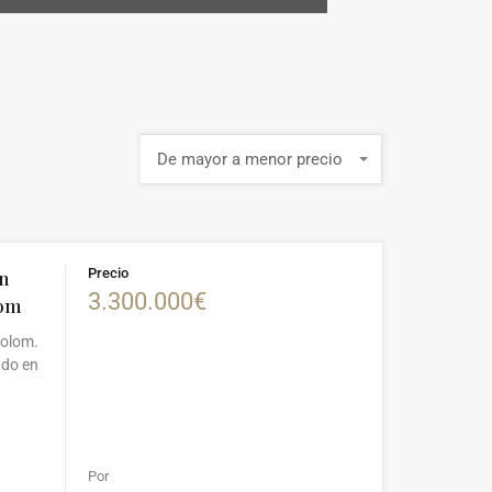
De mayor a menor precio
Precio
n
3.300.000€
lom
colom.
ndo en
Por