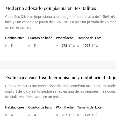
Moderno adosado con piscina en Ses Salines
Casa Ses Oliveres impresiona con una generosa parcela de 1.564 m²,
incluye un espacioso jardín de 1.261 m². La piscina privada de 26 m² 
un refrescante…
Habitaciones
Cuartos de baño
Wohnfläche
Tamaño del Lote
m2
m2
3
3
272
1564
Exclusiva casa adosada con piscina y mobiliario de luj
Casa Ametllers Esta casa adosada única combina arquitectura mode
confort de lujo y estilo mediterráneo en una de las regiones más codi
de Mallorca. Enclavada en un paisaje…
Habitaciones
Cuartos de baño
Wohnfläche
Tamaño del Lote
m2
m2
3
3
207
1476