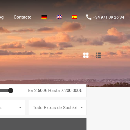
g
Contacto
+34 971 09 26 34
og
Contacto
+34 971 09 26 34
En
2.500€
Hasta
7.200.000€
es
Todo Extras de Suchkriterien