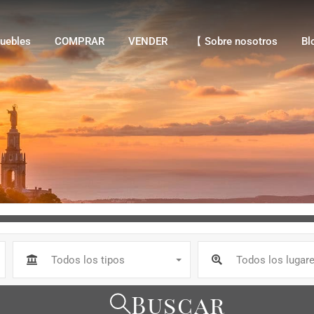
bles
COMPRAR
VENDER
【 Sobre nosotros
Blo
uebles
COMPRAR
VENDER
【 Sobre nosotros
Bl
Todos los tipos
Todos los lugar
Buscar