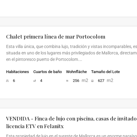
Chalet primera línea de mar Portocolom
Esta villa única, que combina lujo, tradición y vistas incomparables, e
situada en uno de los lugares más privilegiados de Mallorca, directa
en el pintoresco puerto de Portocolom.…
Habitaciones
Cuartos de baño
Wohnfläche
Tamaño del Lote
m2
m2
6
4
256
627
VENDIDA - Finca de lujo con piscina, casas de invitado
licencia ETV en Felanitx
Esta propiedad de lujo en el sureste de Mallorca es un enorme paraís