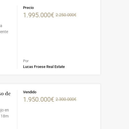
Precio
1.995.000€
2.250.000€
ta
iente
Por
Lucas Froese Real Estate
Vendido
so de
1.950.000€
2.300.000€
ujo en
de 18m