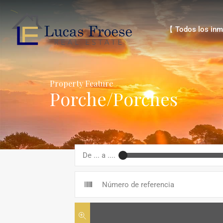
【 Todos los inmue
【 Todos los inm
Property Feature
Porche/Porches
De ... a ....