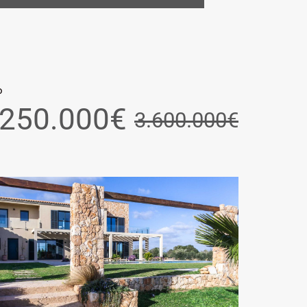
o
.250.000€
3.600.000€