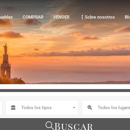
bles
COMPRAR
VENDER
【 Sobre nosotros
Blo
uebles
COMPRAR
VENDER
【 Sobre nosotros
Bl
Todos los tipos
Todos los lugar
Buscar