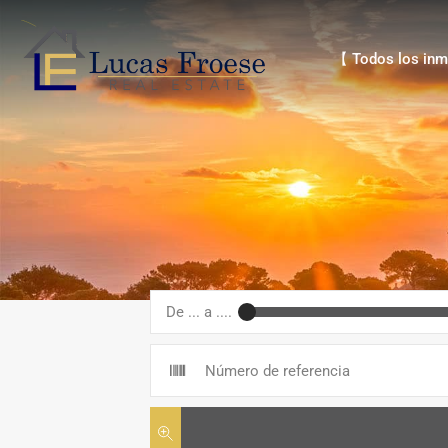
【 Todos los inmue
【 Todos los inm
De ... a ....