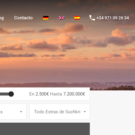
g
Contacto
+34 971 09 26 34
og
Contacto
+34 971 09 26 34
En
2.500€
Hasta
7.200.000€
es
Todo Extras de Suchkriterien