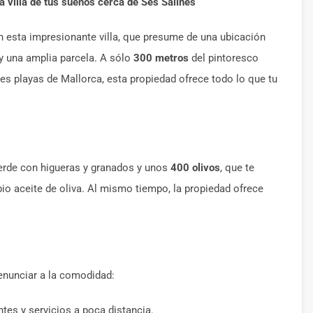
 la villa de tus sueños cerca de Ses Salines
n esta impresionante villa, que presume de una ubicación
y una amplia parcela. A sólo
300 metros
del pintoresco
es playas de Mallorca, esta propiedad ofrece todo lo que tu
erde con higueras y granados y unos
400 olivos
, que te
pio aceite de oliva. Al mismo tiempo, la propiedad ofrece
 renunciar a la comodidad:
ntes y servicios a poca distancia.