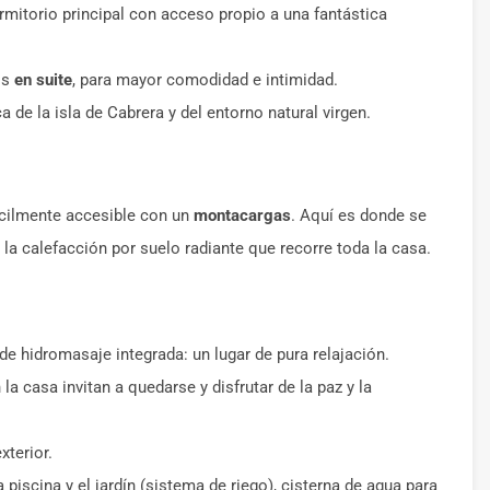
ormitorio principal con acceso propio a una fantástica
os
en suite
, para mayor comodidad e intimidad.
 de la isla de Cabrera y del entorno natural virgen.
ácilmente accesible con un
montacargas
. Aquí es donde se
 la calefacción por suelo radiante que recorre toda la casa.
e hidromasaje integrada: un lugar de pura relajación.
a casa invitan a quedarse y disfrutar de la paz y la
xterior.
 piscina y el jardín (sistema de riego), cisterna de agua para