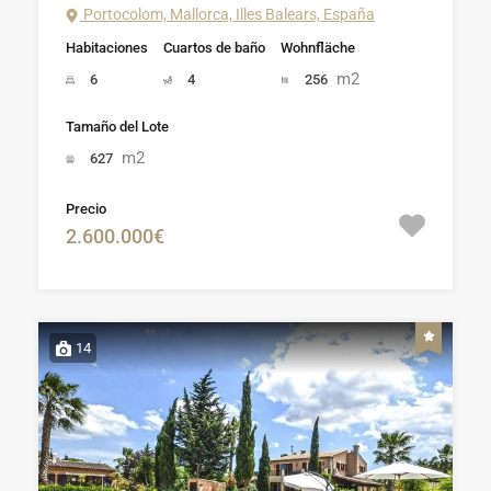
Portocolom, Mallorca, Illes Balears, España
Habitaciones
Cuartos de baño
Wohnfläche
m2
6
4
256
Tamaño del Lote
m2
627
Precio
2.600.000€
14