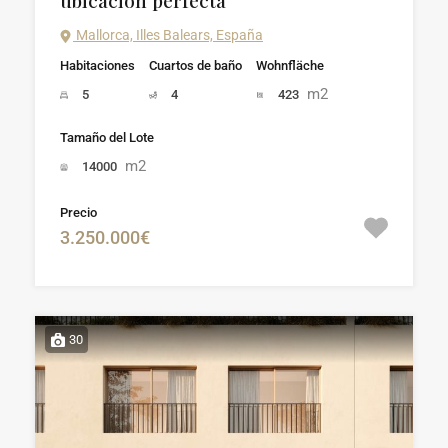
ubicación perfecta
Mallorca, Illes Balears, España
Habitaciones
Cuartos de baño
Wohnfläche
m2
5
4
423
Tamaño del Lote
m2
14000
Precio
3.250.000€
30