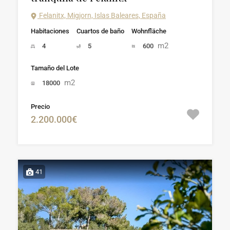
Felanitx, Migjorn, Islas Baleares, España
Habitaciones
Cuartos de baño
Wohnfläche
m2
4
5
600
Tamaño del Lote
m2
18000
Precio
2.200.000€
41