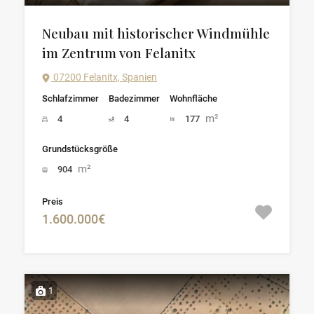
Neubau mit historischer Windmühle
im Zentrum von Felanitx
07200 Felanitx, Spanien
Schlafzimmer
Badezimmer
Wohnfläche
m²
4
4
177
Grundstücksgröße
m²
904
Preis
1.600.000€
1