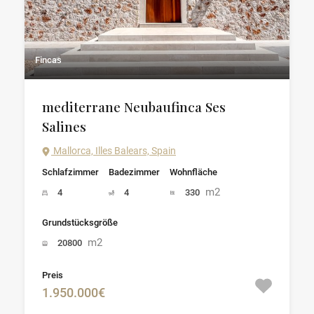
Fincas
mediterrane Neubaufinca Ses
Salines
Mallorca, Illes Balears, Spain
Schlafzimmer
Badezimmer
Wohnfläche
m2
4
4
330
Grundstücksgröße
m2
20800
Preis
1.950.000€