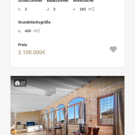
Schlafzimmer
Badezimmer
Wohnfläche
m2
3
2
265
Grundstücksgröße
m2
400
Preis
2.100.000€
27