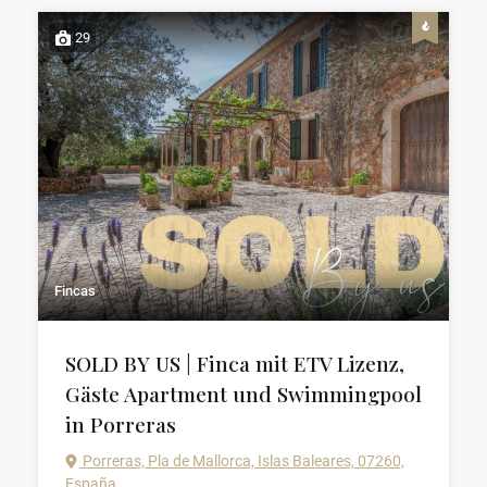
29
Fincas
SOLD BY US | Finca mit ETV Lizenz,
Gäste Apartment und Swimmingpool
in Porreras
Porreras, Pla de Mallorca, Islas Baleares, 07260,
España