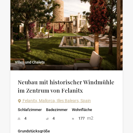
Villen und Chalets
Neubau mit historischer Windmühle
im Zentrum von Felanitx
Felanitx, Mallorca, Illes Balears, Spain
Schlafzimmer
Badezimmer
Wohnfläche
m2
4
4
177
Grundstücksgröße