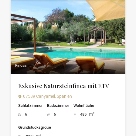
Fincas
Exkusive Natursteinfinca mit ETV
07589 Canyamel, Spanien
Schlafzimmer
Badezimmer
Wohnfläche
m²
6
6
485
Grundstücksgröße