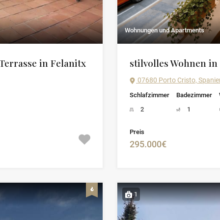
Wohnungen und Apartments
errasse in Felanitx
stilvolles Wohnen in
07680 Porto Cristo, Spanie
Schlafzimmer
Badezimmer
2
1
Preis
295.000€
1