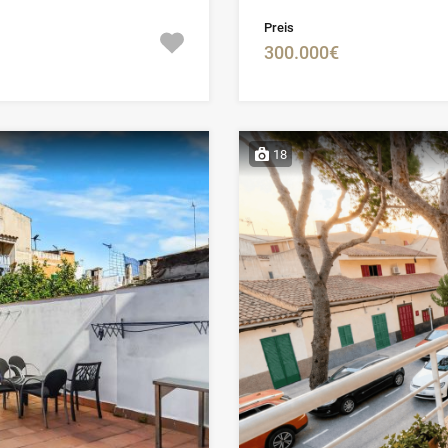
Preis
300.000€
18