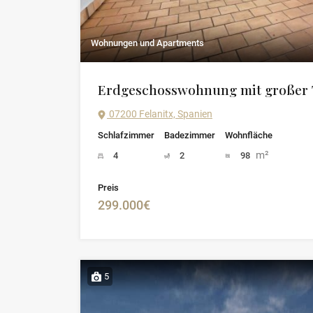
Wohnungen und Apartments
Erdgeschosswohnung mit großer T
07200 Felanitx, Spanien
Schlafzimmer
Badezimmer
Wohnfläche
m²
4
2
98
Preis
299.000€
5