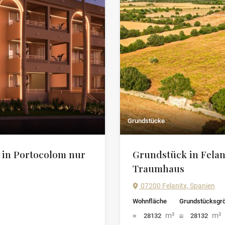
Grundstücke
 in Portocolom nur
Grundstück in Felani
Traumhaus
07200 Felanitx, Spanien
Wohnfläche
Grundstücksgr
m²
m²
28132
28132