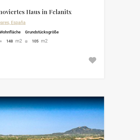
oviertes Haus in Felanitx
leares, España
Wohnfläche
Grundstücksgröße
m2
m2
148
105