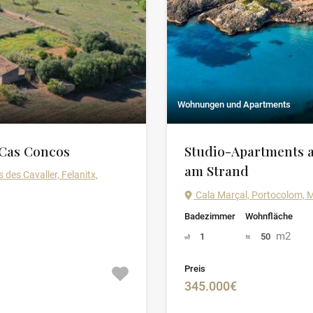
Wohnungen und Apartments
 Cas Concos
Studio-Apartments a
am Strand
des Cavaller, Felanitx,
Cala Marçal, Portocolom, M
Badezimmer
Wohnfläche
m2
1
50
Preis
345.000€