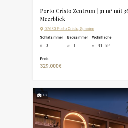
Porto Cristo Zentrum | 91 m² mit 3
Meerblick
07680 Porto Cristo, Spanien
Schlafzimmer
Badezimmer
Wohnfläche
m²
3
1
91
Preis
329.000€
18