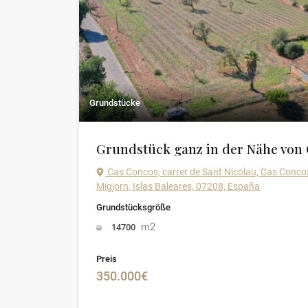
Grundstücke
Grundstück ganz in der Nähe von
Cas Concos, carrer de Sant Nicolau, Cas Concos 
Migjorn, Islas Baleares, 07208, España
Grundstücksgröße
m2
14700
Preis
350.000€