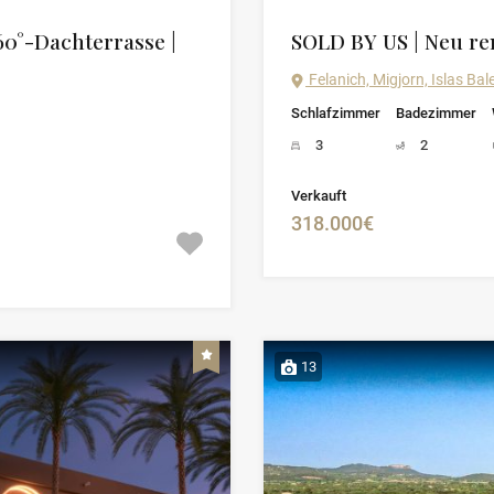
60°-Dachterrasse |
SOLD BY US | Neu ren
Felanich, Migjorn, Islas Ba
Schlafzimmer
Badezimmer
3
2
Verkauft
318.000€
13