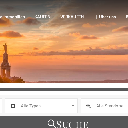
Immobilien
KAUFEN
VERKAUFEN
【 Über uns
Bl
e Immobilien
KAUFEN
VERKAUFEN
【 Über uns
B
Alle Typen
Alle Standorte
Suche