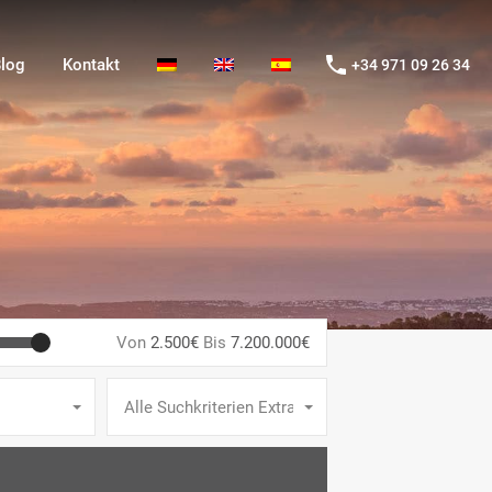
og
Kontakt
+34 971 09 26 34
log
Kontakt
+34 971 09 26 34
Von
2.500€
Bis
7.200.000€
Alle Suchkriterien Extras