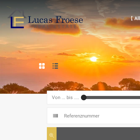
【 Alle 
【 All
Von ... bis ....