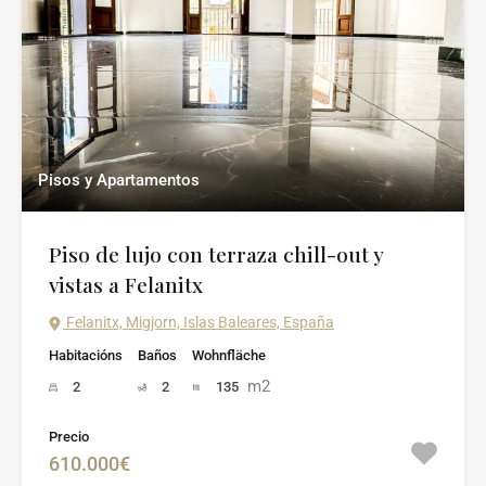
Pisos y Apartamentos
Piso de lujo con terraza chill-out y
vistas a Felanitx
Felanitx, Migjorn, Islas Baleares, España
Habitacións
Baños
Wohnfläche
m2
2
2
135
Precio
610.000€