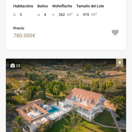
Habitacións
Baños
Wohnfläche
Tamaño del Lote
m²
m²
5
4
262
973
Precio
780.000€
24