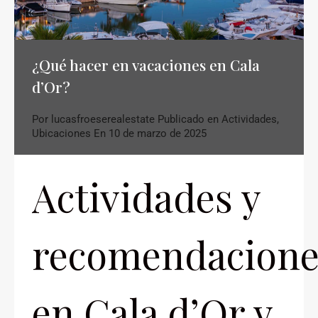
¿Qué hacer en vacaciones en Cala
d’Or?
Por
lucasfroeserealestate
Publicado en
Actividades
,
Ubicaciones
En
10 de marzo de 2025
Actividades y
recomendacione
en Cala d’Or y