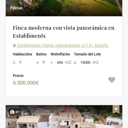
Fincas
Finca moderna con vista panorámica en
Establiments
Establiments, Palma, Islas Baleares, 07121, España
Habitacións
Baños
Wohnfläche
Tamaño del Lote
m2
m2
7
7
656
15000
Precio
6.500.000€
41