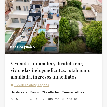
Casas de pueblo
Vivienda unifamiliar, dividida en 3
viviendas independientes: totalmente
alquilada, ingresos inmediatos
07200 Felanitx, España
Habitacións
Baños
Wohnfläche
Tamaño del Lote
m²
m²
6
4
200
178