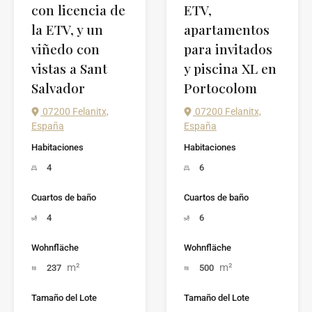
con licencia de
ETV,
la ETV, y un
apartamentos
viñedo con
para invitados
vistas a Sant
y piscina XL en
Salvador
Portocolom
07200 Felanitx,
07200 Felanitx,
España
España
Habitaciones
Habitaciones
4
6
Cuartos de baño
Cuartos de baño
4
6
Wohnfläche
Wohnfläche
m²
m²
237
500
Tamaño del Lote
Tamaño del Lote