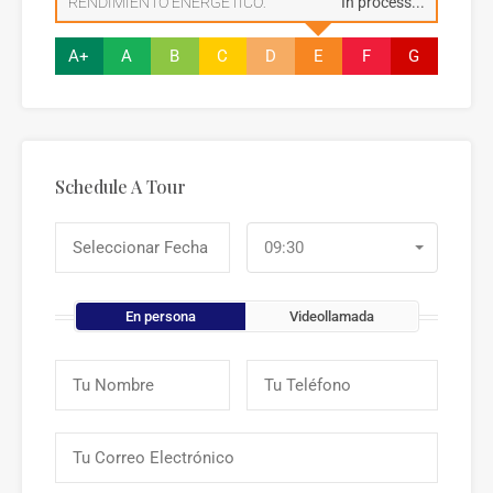
RENDIMIENTO ENERGÉTICO:
In process...
A+
A
B
C
D
E
F
G
Schedule A Tour
09:30
En persona
Videollamada