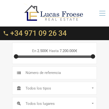
+34 971 09 26 34
En
2.500€
Hasta
7.200.000€
Todos los tipos
Todos los lugares