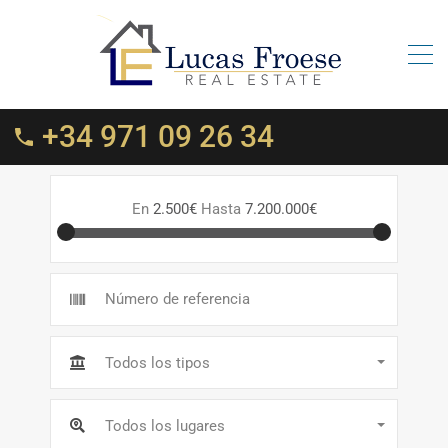
+34 971 09 26 34
En
2.500€
Hasta
7.200.000€
Todos los tipos
Todos los lugares