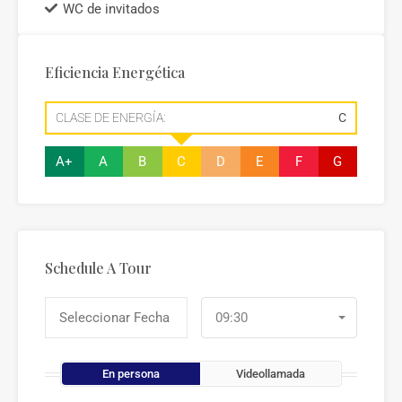
WC de invitados
Eficiencia Energética
CLASE DE ENERGÍA:
C
A+
A
B
C
D
E
F
G
Schedule A Tour
09:30
En persona
Videollamada