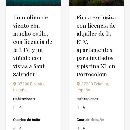
Un molino de
Finca exclusiva
viento con
con licencia de
mucho estilo,
alquiler de la
con licencia de
ETV,
la ETV, y un
apartamentos
viñedo con
para invitados
vistas a Sant
y piscina XL en
Salvador
Portocolom
07200 Felanitx,
07200 Felanitx,
España
España
Habitaciones
Habitaciones
4
6
Cuartos de baño
Cuartos de baño
4
6